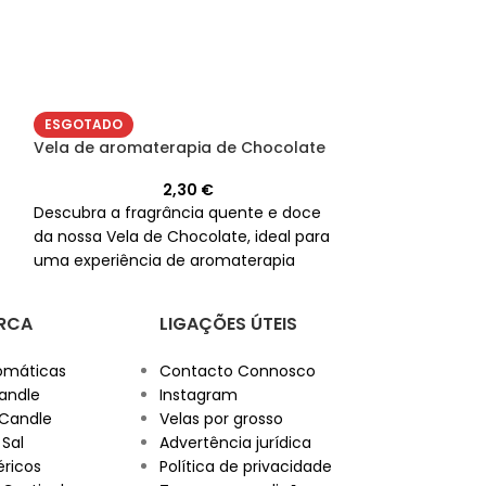
ESGOTADO
ESGOTADO
Vela de aroma
Vela de aromaterapia de Chocolate
2,30
€
Desfrute da es
Descubra a fragrância quente e doce
casa com nossa
da nossa Vela de Chocolate, ideal para
perfeita para a
uma experiência de aromaterapia
propósitos esoté
única.
RCA
LIGAÇÕES ÚTEIS
omáticas
Contacto Connosco
andle
Instagram
 Candle
Velas por grosso
 Sal
Advertência jurídica
éricos
Política de privacidade