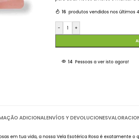
16
produtos vendidos nos últimos 
-
+
A
14
Pessoas a ver isto agora!
MAÇÃO ADICIONAL
ENVÍOS Y DEVOLUCIONES
VALORACIO
as em tua vida, a nossa Vela Esotérica Rosa é exatamente o qu