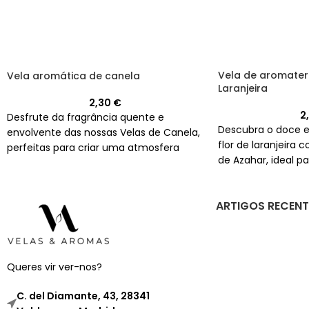
Vela de aromatera
Vela aromática de canela
Laranjeira
2,30
€
2
Desfrute da fragrância quente e
Descubra o doce e
envolvente das nossas Velas de Canela,
flor de laranjeira 
perfeitas para criar uma atmosfera
de Azahar, ideal p
acolhedora e relaxante em sua casa.
rituais esotéricos.
de 20 horas.
ARTIGOS RECENT
Queres vir ver-nos?
C. del Diamante, 43, 28341