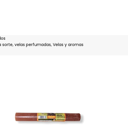
dos
a sorte
,
velas perfumadas
,
Velas y aromas