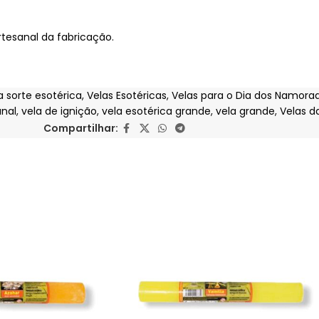
rtesanal da fabricação.
a sorte esotérica
,
Velas Esotéricas
,
Velas para o Dia dos Namora
anal
,
vela de ignição
,
vela esotérica grande
,
vela grande
,
Velas d
Compartilhar: