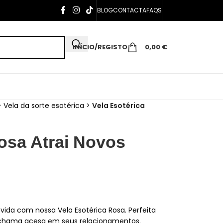
BLOG
CONTACTA
FAQS
INÍCIO/REGISTO
0,00
€
>
Vela da sorte esotérica
>
Vela Esotérica
osa Atrai Novos
ida com nossa Vela Esotérica Rosa. Perfeita
 chama acesa em seus relacionamentos.