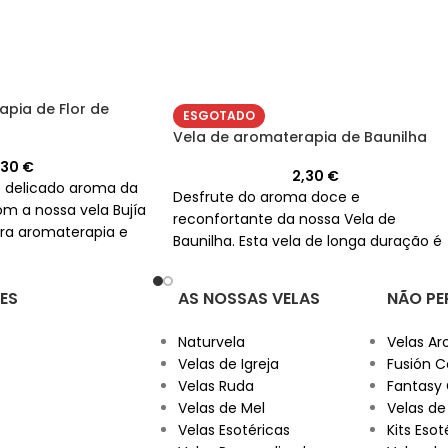
pia de Flor de
ESGOTADO
Vela de aromaterapia de Baunilha
,30
€
2,30
€
 delicado aroma da
Desfrute do aroma doce e
com a nossa vela Bujía
reconfortante da nossa Vela de
ara aromaterapia e
Baunilha. Esta vela de longa duração é
 Esta vela durará mais
perfeita para aromaterapia e rituais
esotéricos.
ES
AS NOSSAS VELAS
NÃO PE
Naturvela
Velas Ar
Velas de Igreja
Fusión C
Velas Ruda
Fantasy
Velas de Mel
Velas de
Velas Esotéricas
Kits Esot