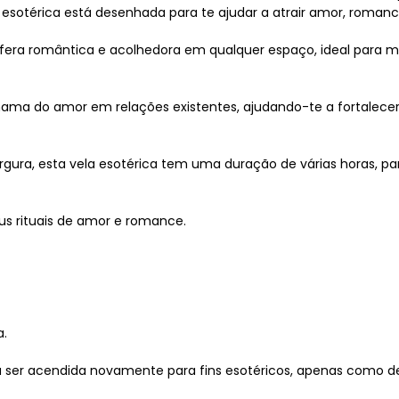
esotérica está desenhada para te ajudar a atrair amor, romanc
fera romântica e acolhedora em qualquer espaço, ideal para 
 chama do amor em relações existentes, ajudando-te a fortalec
gura, esta vela esotérica tem uma duração de várias horas, par
us rituais de amor e romance.
a.
á ser acendida novamente para fins esotéricos, apenas como d