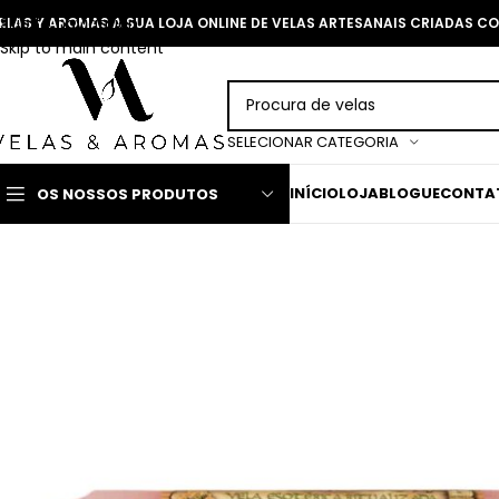
Skip to navigation
ELAS Y AROMAS A SUA LOJA ONLINE DE VELAS ARTESANAIS CRIADAS 
Skip to main content
SELECIONAR CATEGORIA
INÍCIO
LOJA
BLOGUE
CONTA
OS NOSSOS PRODUTOS