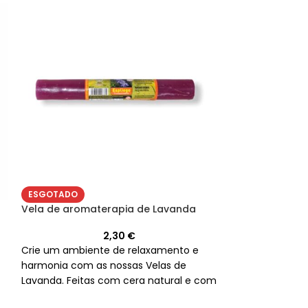
ESGOTADO
ESGOTADO
Vela de aroma
Vela de aromaterapia de Lavanda
2,30
€
Desfrute do ar
Crie um ambiente de relaxamento e
bergamota com 
harmonia com as nossas Velas de
velas duram até
Lavanda. Feitas com cera natural e com
perfeitas para 
uma duração de 20 horas, são ideais
e