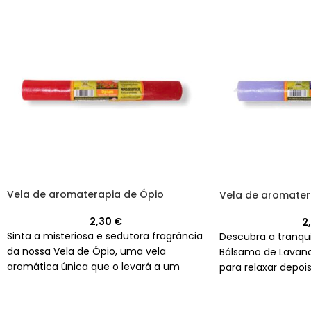
Vela de aromaterapia de Ópio
Vela de aromater
2,30
€
2
Sinta a misteriosa e sedutora fragrância
Descubra a tranqui
da nossa Vela de Ópio, uma vela
Bálsamo de Lavand
aromática única que o levará a um
para relaxar depoi
mundo de sensações intensas e
relaxantes.