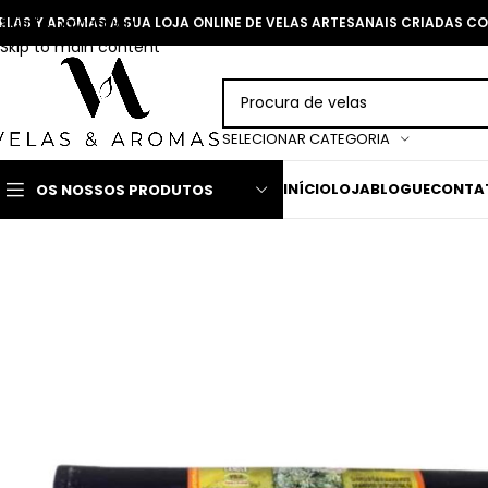
Skip to navigation
ELAS Y AROMAS A SUA LOJA ONLINE DE VELAS ARTESANAIS CRIADAS 
Skip to main content
SELECIONAR CATEGORIA
INÍCIO
LOJA
BLOGUE
CONTA
OS NOSSOS PRODUTOS