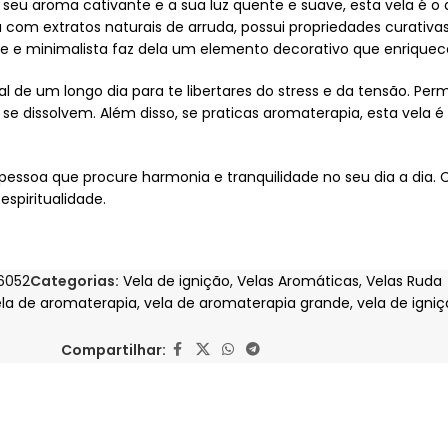
 seu aroma cativante e a sua luz quente e suave, esta vela é 
 com extratos naturais de arruda, possui propriedades curativa
nte e minimalista faz dela um elemento decorativo que enrique
 de um longo dia para te libertares do stress e da tensão. Pe
se dissolvem. Além disso, se praticas aromaterapia, esta vela 
pessoa que procure harmonia e tranquilidade no seu dia a dia.
espiritualidade.
6052
Categorias:
Vela de ignição
,
Velas Aromáticas
,
Velas Ruda
ela de aromaterapia
,
vela de aromaterapia grande
,
vela de igni
Compartilhar: