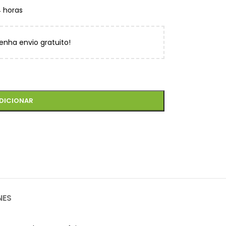
4 horas
enha envio gratuito!
DICIONAR
NES