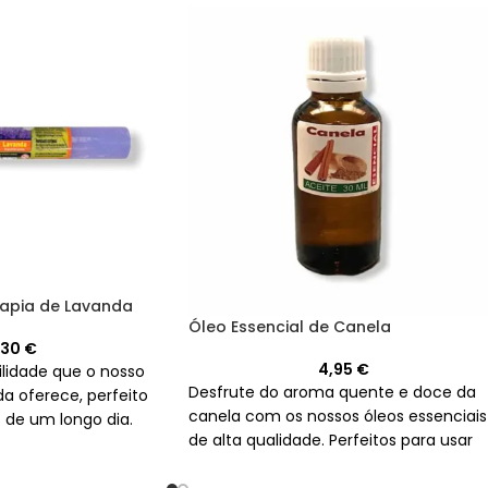
apia de Lavanda
Óleo Essencial de Canela
,30
€
4,95
€
lidade que o nosso
Desfrute do aroma quente e doce da
a oferece, perfeito
canela com os nossos óleos essenciais
s de um longo dia.
de alta qualidade. Perfeitos para usar
em queimadores, os nossos frascos de
30 ml permitirão que crie um ambient