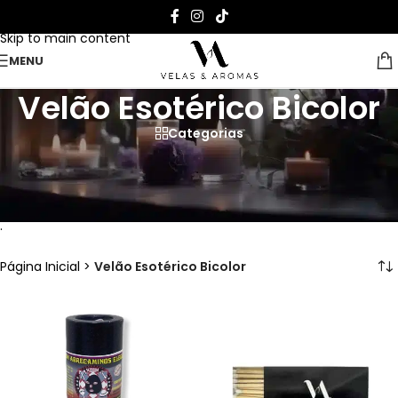
Skip to navigation
Skip to main content
MENU
Velão Esotérico Bicolor
Categorias
Ilumine a sua vida com as nossas
velas de duas cores
.
Página Inicial
>
Velão Esotérico Bicolor