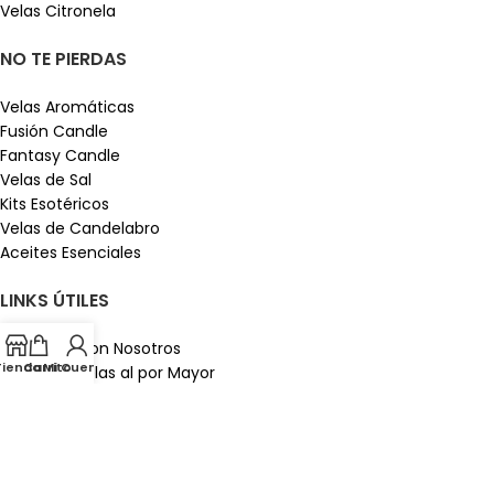
Velas Citronela
NO TE PIERDAS
Velas Aromáticas
Fusión Candle
Fantasy Candle
Velas de Sal
Kits Esotéricos
Velas de Candelabro
Aceites Esenciales
LINKS ÚTILES
Contacta con Nosotros
Tienda
Carrito
Mi Cuenta
Venta de Velas al por Mayor
Aviso legal
Política de privacidad
Instagram
Condiciones generales de contratación