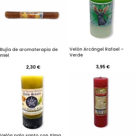
Velón Arcángel Rafael –
Bujía de aromaterapia de
Verde
miel
3,95
€
2,30
€
Velón palo santo con Alma