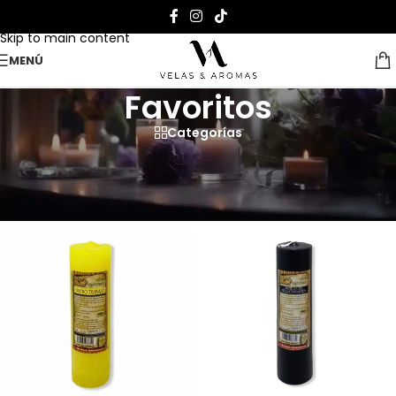
Skip to navigation
Skip to main content
MENÚ
Favoritos
Categorías
Comprar velas online.
Página Inicial
>
Favoritos