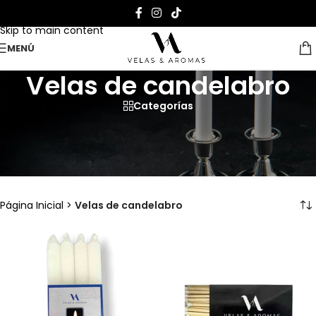
Skip to navigation
Skip to main content
MENÚ
Velas de candelabro
Categorías
¡Ilumina tu hogar con nuestras
elegantes velas de candelabro en
diferentes colores!
Página Inicial
>
Velas de candelabro