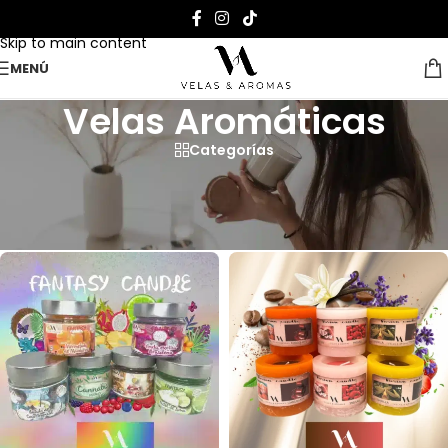
Skip to navigation
Skip to main content
MENÚ
Velas Aromáticas
Categorías
Velas Aromáticas Artesanales
Página Inicial
>
Velas Aromáticas