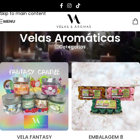
Skip to navigation
Skip to main content
MENU
Velas Aromáticas
Categorias
Página Inicial
>
Velas Aromáticas
VELA FANTASY
EMBALAGEM 8