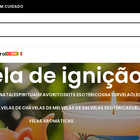
COM CUIDADO
TO
la de igniçã
 NATAL
ESPIRITUAIS
FAVORITOS
KITS ESOTÉRICOS
NATURVELA
ÓLE
L
VELAS DE CHÁ
VELAS DE MEL
VELAS DE SAL
VELAS ESOTÉRICAS
VEL
VELAS AROMÁTICAS
 velas de aromaterapia de 3cm x 17