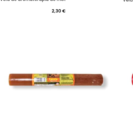
Vela
2,30
€