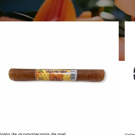
Página Inicial
>
Velas Aromáticas
>
Vela de ignição
Vela de aromaterapia de mel.