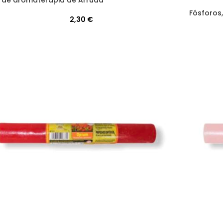
 de aromaterapia de Arruda
Fósforos
2,30
€