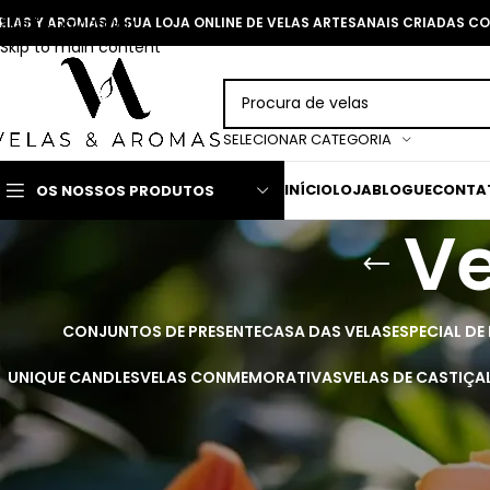
Skip to navigation
ELAS Y AROMAS A SUA LOJA ONLINE DE VELAS ARTESANAIS CRIADAS 
Skip to main content
SELECIONAR CATEGORIA
INÍCIO
LOJA
BLOGUE
CONTA
OS NOSSOS PRODUTOS
Ve
CONJUNTOS DE PRESENTE
CASA DAS VELAS
ESPECIAL DE
UNIQUE CANDLES
VELAS CONMEMORATIVAS
VELAS DE CASTIÇA
Acenda a sua paixão com as nossas