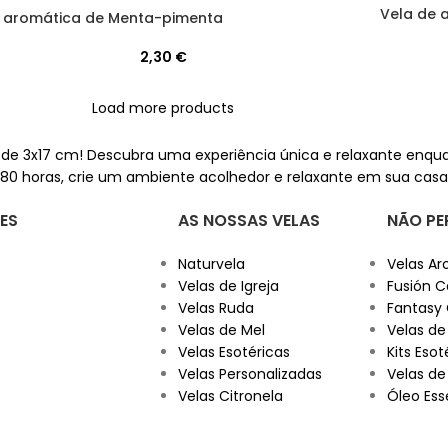
Vela de 
 aromática de Menta-pimenta
2,30
€
Load more products
de 3x17 cm! Descubra uma experiência única e relaxante enqua
80 horas, crie um ambiente acolhedor e relaxante em sua casa
ES
AS NOSSAS VELAS
NÃO PE
Naturvela
Velas Ar
Velas de Igreja
Fusión C
Velas Ruda
Fantasy
Velas de Mel
Velas de
Velas Esotéricas
Kits Esot
Velas Personalizadas
Velas de
Velas Citronela
Óleo Ess