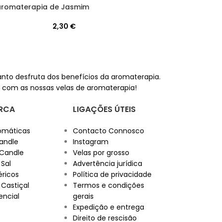
aromaterapia de Jasmim
2,30
€
nto desfruta dos benefícios da aromaterapia.
 com as nossas velas de aromaterapia!
RCA
LIGAÇÕES ÚTEIS
omáticas
Contacto Connosco
andle
Instagram
 Candle
Velas por grosso
 Sal
Advertência jurídica
éricos
Política de privacidade
 Castiçal
Termos e condições
encial
gerais
Expedição e entrega
Direito de rescisão