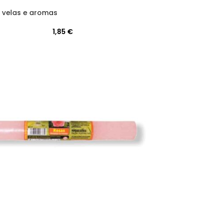
, velas e aromas
1,85
€