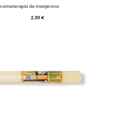
aromaterapia de manjerona
2,30
€