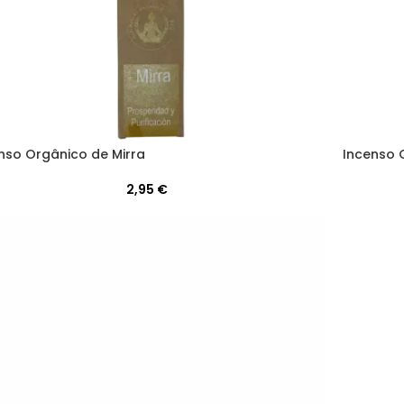
nso Orgânico de Mirra
Incenso 
2,95
€