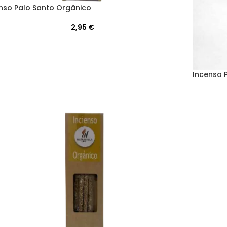
nso Palo Santo Orgânico
2,95
€
Incenso 