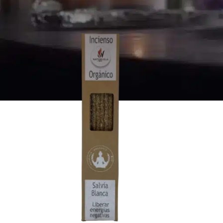
Página Inicial
>
Incenso Orgânico