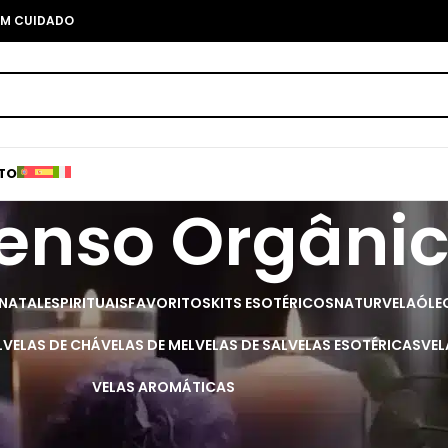
COM CUIDADO
TO
enso Orgâni
 NATAL
ESPIRITUAIS
FAVORITOS
KITS ESOTÉRICOS
NATURVELA
ÓLE
L
VELAS DE CHÁ
VELAS DE MEL
VELAS DE SAL
VELAS ESOTÉRICAS
VEL
VELAS AROMÁTICAS
 espaço