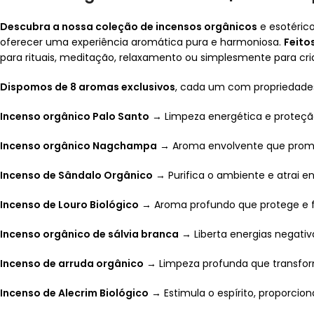
Descubra a nossa coleção de incensos orgânicos
e esotéric
oferecer uma experiência aromática pura e harmoniosa.
Feito
para rituais, meditação, relaxamento ou simplesmente para cr
Dispomos de 8 aromas exclusivos
, cada um com propriedade
Incenso orgânico Palo Santo
→ Limpeza energética e proteçã
Incenso orgânico Nagchampa
→ Aroma envolvente que promov
Incenso de Sândalo Orgânico
→ Purifica o ambiente e atrai en
Incenso de Louro Biológico
→ Aroma profundo que protege e for
Incenso orgânico de sálvia branca
→ Liberta energias negativa
Incenso de arruda orgânico
→ Limpeza profunda que transform
Incenso de Alecrim Biológico
→ Estimula o espírito, proporciona