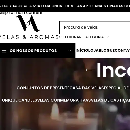
Skip to navigation
ELAS Y AROMAS A SUA LOJA ONLINE DE VELAS ARTESANAIS CRIADAS 
Skip to main content
SELECIONAR CATEGORIA
INÍCIO
LOJA
BLOGUE
CONTA
OS NOSSOS PRODUTOS
Inc
CONJUNTOS DE PRESENTE
CASA DAS VELAS
ESPECIAL DE
UNIQUE CANDLES
VELAS CONMEMORATIVAS
VELAS DE CASTIÇA
Incenso orgânico com aromas naturais para harmonizar o seu