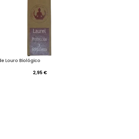
de Louro Biológico
2,95
€