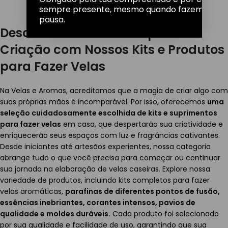
6,00
€
sempre presente, mesmo quando fazemos um
pausa.
Descubra a Sua Paixão pela
Criação com Nossos Kits e Produtos
para Fazer Velas
Na Velas e Aromas, acreditamos que a magia de criar algo com
suas próprias mãos é incomparável. Por isso, oferecemos
uma
seleção cuidadosamente escolhida de kits e suprimentos
para fazer velas
em casa, que despertarão sua criatividade e
enriquecerão seus espaços com luz e fragrâncias cativantes.
Desde iniciantes até artesãos experientes, nossa categoria
abrange tudo o que você precisa para começar ou continuar
sua jornada na elaboração de velas caseiras. Explore nossa
variedade de produtos, incluindo kits completos para fazer
velas aromáticas,
parafinas de diferentes pontos de fusão,
essências inebriantes, corantes intensos, pavios de
qualidade e moldes duráveis.
Cada produto foi selecionado
por sua qualidade e facilidade de uso, garantindo que sua