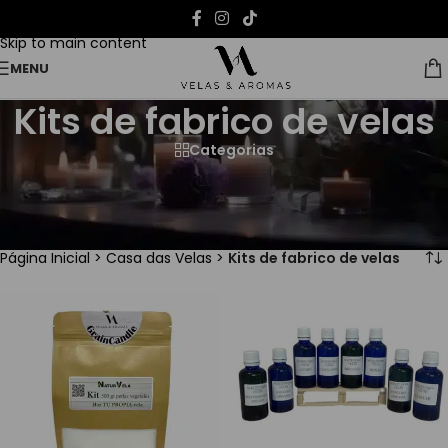
Skip to navigation
Skip to main content
MENU
Kits de fabrico de velas
Categorias
Dê asas à sua criatividade com os nossos
produtos para
fabrico de velas
. Explore e escolha o seu caminho para a
criação!
Página Inicial
>
Casa das Velas
>
Kits de fabrico de velas