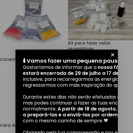
Kit para fazer velas
aromáticas
Corante para velas
🕯️ Vamos fazer uma pequena pausa!
18,00
€
Gostaríamos de informar que a
nossa fábrica
5,00
€
estará encerrada de 29 de julho a 17 de agos
inclusive, para recarregarmos as energias e
regressarmos com mais inspiração do que nun
Durante estes dias não serão efetuadas entreg
mas podes continuar a fazer as tuas encomen
normalmente.
A partir de 18 de agosto, volt
a prepará-las e a enviá-las por ordem de c
com o mesmo carinho de sempre 🧡
Cera de soja 100% natural
Obrigado pela tua compreensão e por estares