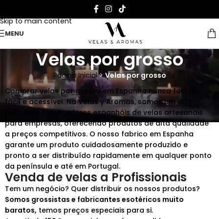
Skip to navigation
Skip to main content
MENU
Velas por grosso
Página Inicial
>
Velas por grosso
Comprar velas por grosso em Espanha nunca foi tão
fácil e acessível. Na Velas y Aromas, somos um dos
principais fornecedores espanhóis de velas artesanais
para empresas, oferecendo produtos de alta qualidade
a preços competitivos. O nosso fabrico em Espanha
garante um produto cuidadosamente produzido e
pronto a ser distribuído rapidamente em qualquer ponto
da península e até em Portugal.
Venda de velas a Profissionais
Tem um negócio? Quer distribuir os nossos produtos?
Somos grossistas e fabricantes esotéricos muito
baratos,
temos preços especiais para si.