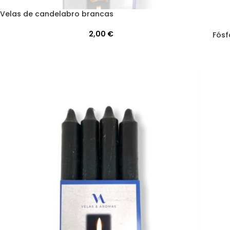
Velas de candelabro brancas
2,00
€
Fósf