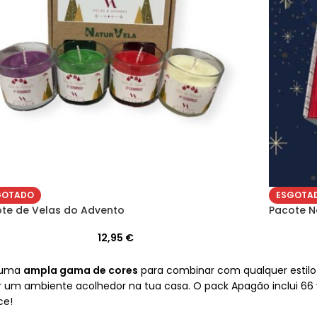
GOTADO
ESGOTA
te de Velas do Advento
Pacote No
12,95
€
 numa
ampla gama de cores
para combinar com qualquer estilo
 um ambiente acolhedor na tua casa. O pack Apagão inclui 66 v
ce!