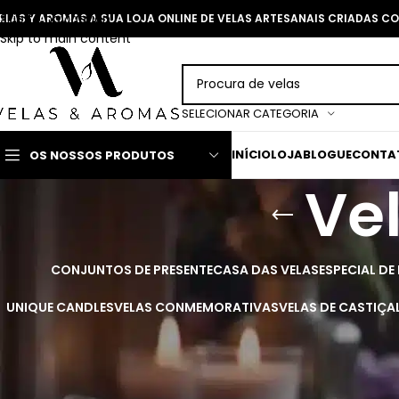
Skip to navigation
ELAS Y AROMAS A SUA LOJA ONLINE DE VELAS ARTESANAIS CRIADAS 
Skip to main content
SELECIONAR CATEGORIA
INÍCIO
LOJA
BLOGUE
CONTA
OS NOSSOS PRODUTOS
Vel
CONJUNTOS DE PRESENTE
CASA DAS VELAS
ESPECIAL DE
UNIQUE CANDLES
VELAS CONMEMORATIVAS
VELAS DE CASTIÇA
Ilumine a sua casa com as nossas el