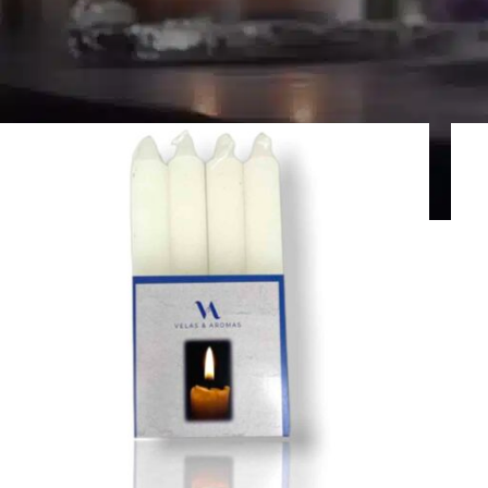
.
Página Inicial
>
Velas de castiçal