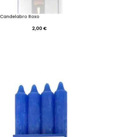
 Candelabro Roxo
2,00
€