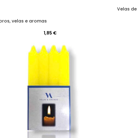
Velas de
oros, velas e aromas
1,85
€