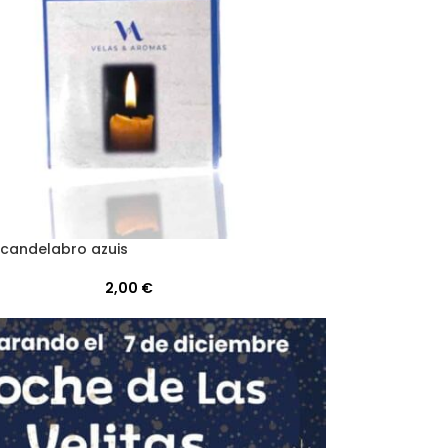
 candelabro azuis
2,00
€