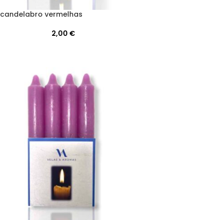
 candelabro vermelhas
2,00
€