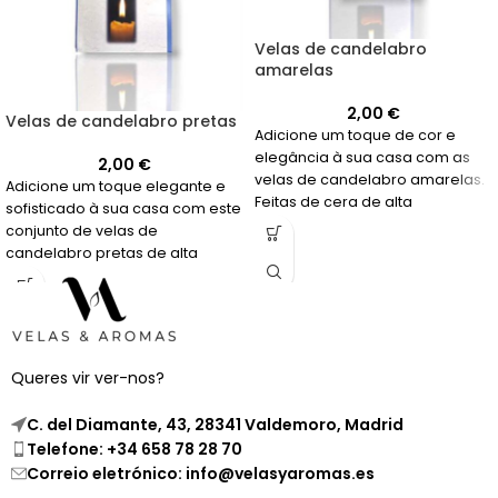
Velas de candelabro
amarelas
2,00
€
Velas de candelabro pretas
Adicione um toque de cor e
elegância à sua casa com as
2,00
€
velas de candelabro amarelas.
Adicione um toque elegante e
Feitas de cera de alta
sofisticado à sua casa com este
qualidade, sua vibrante cor
conjunto de velas de
amarela e sua longa duração
candelabro pretas de alta
as tornam ideais para serem
qualidade. Sua cor negra evoca
usadas em candelabros ou
sentimentos de mistério e
porta-velas.
elegância, tornando-as
perfeitas para qualquer
ocasião.
Queres vir ver-nos?
C. del Diamante, 43, 28341 Valdemoro, Madrid
Telefone: +34 658 78 28 70
Correio eletrónico: info@velasyaromas.es