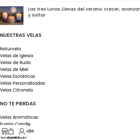
Las tres Lunas Llenas del verano: crecer, avanzar
y soltar
NUESTRAS VELAS
Naturvela
Velas de Iglesia
Velas de Ruda
Velas de Miel
Velas Esotéricas
Velas Personalizadas
Velas Citronela
NO TE PIERDAS
Velas Aromáticas
Fusión Candle
Fantasy Candle
Velas de Sal
Tienda
Carrito
Mi Cuenta