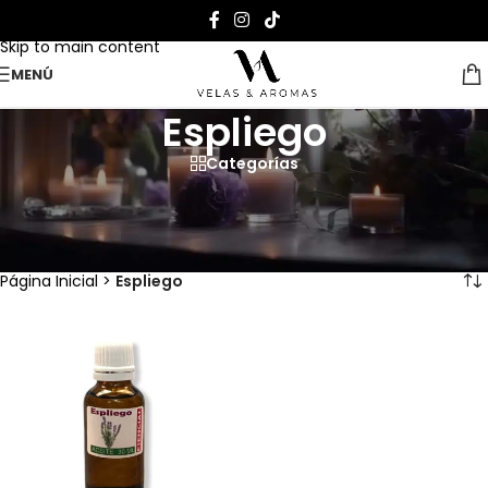
Skip to navigation
Skip to main content
MENÚ
Espliego
Categorías
Frescura Campestre en tu Espacio. Nuestra colección de
espliego trae la serenidad y frescura del campo a tu hogar, con
velas y aceites que refrescan y purifican el ambiente.
Página Inicial
>
Espliego