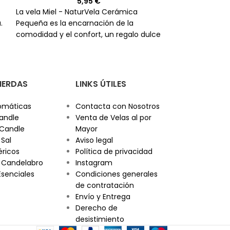
5,95
€
La vela Miel - NaturVela Cerámica
La vela Campes
.
Pequeña es la encarnación de la
Cerámica Peque
comodidad y el confort, un regalo dulce
al gran aire lib
e
y relajante para tu hogar.
experiencia aro
revitalizante c
PIERDAS
LINKS ÚTILES
omáticas
Contacta con Nosotros
andle
Venta de Velas al por
 Candle
Mayor
 Sal
Aviso legal
éricos
Política de privacidad
 Candelabro
Instagram
Esenciales
Condiciones generales
de contratación
Envío y Entrega
Derecho de
desistimiento