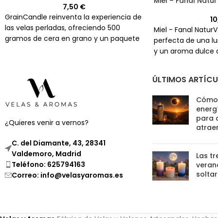
Miel – Fanal Natu
7,50
€
GrainCandle reinventa la experiencia de
1
las velas perladas, ofreciendo 500
Miel - Fanal Natur
gramos de cera en grano y un paquete
perfecta de una l
de 14 mechas de diversos tamaños para
y un aroma dulce 
que puedas crear tu propia vela perlada
sentidos.
en el recipiente que elijas. Este
ÚLTIMOS ARTÍC
concepto único no solo te permite
personalizar tu vela, sino que también
Cómo 
integra la belleza y singularidad de las
energí
velas perladas en cualquier espacio,
para 
¿Quieres venir a vernos?
adaptándose a tu estilo y preferencias.
atrae
C. del Diamante, 43, 28341
Valdemoro, Madrid
Las tr
Teléfono: 625794163
verano
soltar
Correo: info@velasyaromas.es