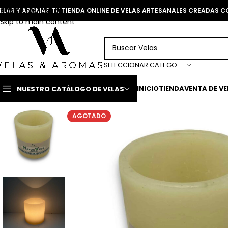
Skip to navigation
ELAS Y AROMAS TU TIENDA ONLINE DE VELAS ARTESANALES CREADAS 
Skip to main content
SELECCIONAR CATEGORÍA
INICIO
TIENDA
VENTA DE V
NUESTRO CATÁLOGO DE VELAS
AGOTADO