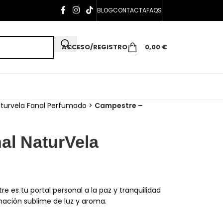
BLOG
CONTACTA
FAQS
ACCESO/REGISTRO
0,00
€
turvela Fanal Perfumado
>
Campestre –
al NaturVela
e es tu portal personal a la paz y tranquilidad
ación sublime de luz y aroma.