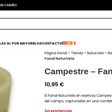
CON CARIÑO
ELAS AL POR MAYOR
BLOG
CONTACTO
Página Inicial
>
Tienda
>
Naturvela
>
Na
Fanal NaturVela
Campestre – Fan
10,95
€
El Fanal NaturVela en esencia Campestr
del campo, capturadas en una combin
Sin existencias