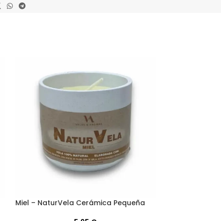
Campestre – N
Miel – NaturVela Cerámica Pequeña
Pequeña