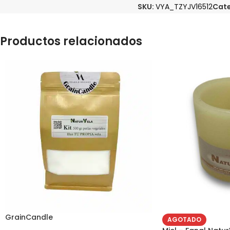
SKU:
VYA_TZYJV16512
Cate
Productos relacionados
GrainCandle
AGOTADO