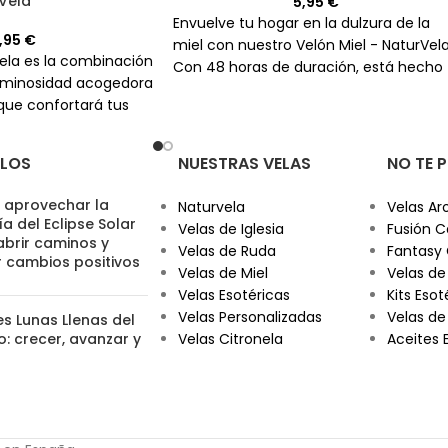
rVela
5,95
€
Envuelve tu hogar en la dulzura de la
0,95
€
miel con nuestro Velón Miel - NaturVela
Vela es la combinación
Con 48 horas de duración, está hecho
uminosidad acogedora
con ingredientes naturales y mecha d
que confortará tus
algodón para un ambiente acogedor y
aromático.
ULOS
NUESTRAS VELAS
NO TE 
aprovechar la
Naturvela
Velas Ar
a del Eclipse Solar
Velas de Iglesia
Fusión C
abrir caminos y
Velas de Ruda
Fantasy
r cambios positivos
Velas de Miel
Velas de
Velas Esotéricas
Kits Esot
Velas Personalizadas
Velas de
es Lunas Llenas del
: crecer, avanzar y
Velas Citronela
Aceites 