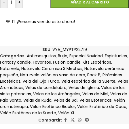
-
+
AÑADIR AL CARRITO
11
¡Personas viendo esto ahora!
SKU:
VYA_MYPTP22719
Categorías:
Antimosquitos
,
Bujía
,
Especial Navidad
,
Espirituales
,
Fantasy candle
,
Favoritos
,
Fusión candle
,
Kits Esotéricos
,
Naturvela
,
Naturvela Cerámica 3 Mechas
,
Naturvela cerámica
pequeña
,
Naturvela velón en vaso de cera
,
Pack 8
,
Pirámides
Esotéricas
,
Vela del Ojo Turco
,
Vela esotérica de la Suerte
,
Velas
Aromáticas
,
Velas de candelabro
,
Velas de Iglesia
,
Velas de las
siete potencias
,
Velas de los Arcángeles
,
Velas de Miel
,
Velas de
Palo Santo
,
Velas de Ruda
,
Velas de Sal
,
Velas Esotéricas
,
Velón
aromaterapia
,
Velon Esotérico Bicolor
,
Velón Esotérico de Coco
,
Velón Esotérico de la Suerte
,
Velón XL
Compartir: