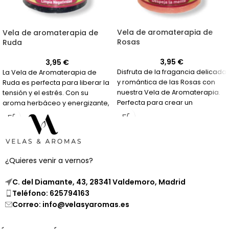
Vela de aromaterapia de
Vela de aromaterapia de
Rosas
Ruda
3,95
€
3,95
€
Disfruta de la fragancia delicada
La Vela de Aromaterapia de
y romántica de las Rosas con
Ruda es perfecta para liberar la
nuestra Vela de Aromaterapia.
tensión y el estrés. Con su
Perfecta para crear un
aroma herbáceo y energizante,
ambiente relajante y aromático.
te ayudará a mejorar la
concentración y aclarar la
mente.
¿Quieres venir a vernos?
C. del Diamante, 43, 28341 Valdemoro, Madrid
Teléfono: 625794163
Correo: info@velasyaromas.es