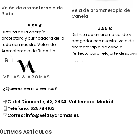
Velón de aromaterapia de
Vela de aromaterapia de
Ruda
Canela
5,95
€
3,95
€
Disfruta de la energía
Disfruta de un aroma cálido y
protectora y purificadora de la
acogedor con nuestra vela de
ruda con nuestro Velón de
aromaterapia de canela.
Aromaterapia de Ruda. Un
Perfecta para relajarte después
aroma intenso que te ayudará a
de un día agotador.
limpiar y proteger tu hogar o
espacio de trabajo.
¿Quieres venir a vernos?
C. del Diamante, 43, 28341 Valdemoro, Madrid
Teléfono: 625794163
Correo: info@velasyaromas.es
ÚLTIMOS ARTÍCULOS