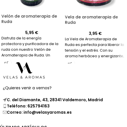
Velón de aromaterapia de
Vela de aromaterapia de
Ruda
Ruda
5,95
€
3,95
€
Disfruta de la energía
La Vela de Aromaterapia de
protectora y purificadora de la
Ruda es perfecta para liberar la
ruda con nuestro Velón de
tensión y el estrés. Con su
Aromaterapia de Ruda. Un
aroma herbáceo y energizante,
aroma intenso que te ayudará a
te ayudará a mejorar la
limpiar y proteger tu hogar o
concentración y aclarar la
espacio de trabajo.
mente.
¿Quieres venir a vernos?
C. del Diamante, 43, 28341 Valdemoro, Madrid
Teléfono: 625794163
Correo: info@velasyaromas.es