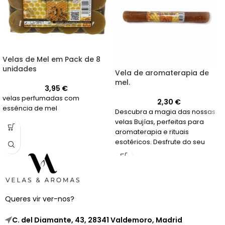
Velas de Mel em Pack de 8
unidades
Vela de aromaterapia de
mel.
3,95
€
velas perfumadas com
2,30
€
essência de mel
Descubra a magia das nossas
velas Bujías, perfeitas para
aromaterapia e rituais
esotéricos. Desfrute do seu
suave aroma a mel enquanto
relaxa por mais de 20 horas.
Queres vir ver-nos?
C. del Diamante, 43, 28341 Valdemoro, Madrid