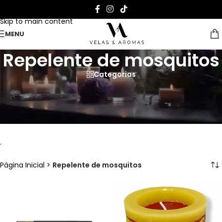
Skip to navigation
Skip to main content
MENU
Repelente de mosquitos
Categorias
Velas anti-mosquito, a solução
natural para as suas noites de
verão
.
Página Inicial
>
Repelente de mosquitos