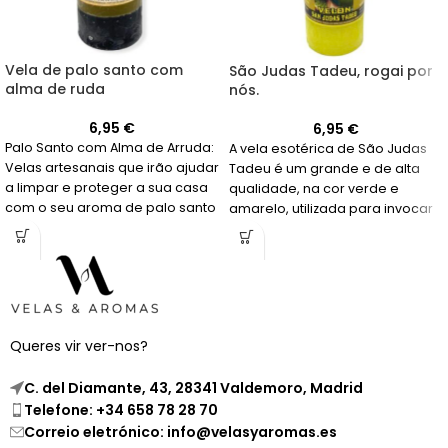
Vela de palo santo com
São Judas Tadeu, rogai por
alma de ruda
nós.
6,95
€
6,95
€
Palo Santo com Alma de Arruda:
A vela esotérica de São Judas
Velas artesanais que irão ajudar
Tadeu é um grande e de alta
a limpar e proteger a sua casa
qualidade, na cor verde e
com o seu aroma de palo santo
amarelo, utilizada para invocar
e arruda. Feitas em Espanha.
a ajuda do santo nos momentos
difíceis.
<div class="grupo w-completo
texto-gris
Queres vir ver-nos?
C. del Diamante, 43, 28341 Valdemoro, Madrid
Telefone: +34 658 78 28 70
Correio eletrónico: info@velasyaromas.es