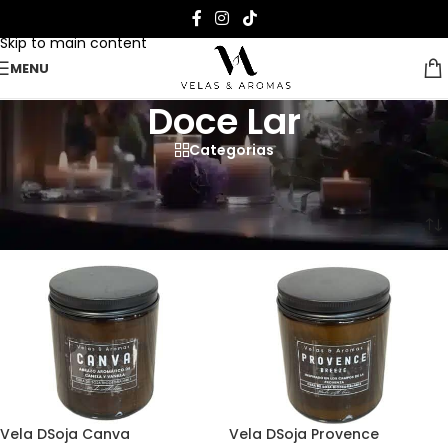
Skip to navigation
Skip to main content
MENU
Doce Lar
Categorias
Vela perfumada Lar Doce Lar
Página Inicial
>
Casa das Velas
>
Doce Lar
Vela DSoja Canva
Vela DSoja Provence