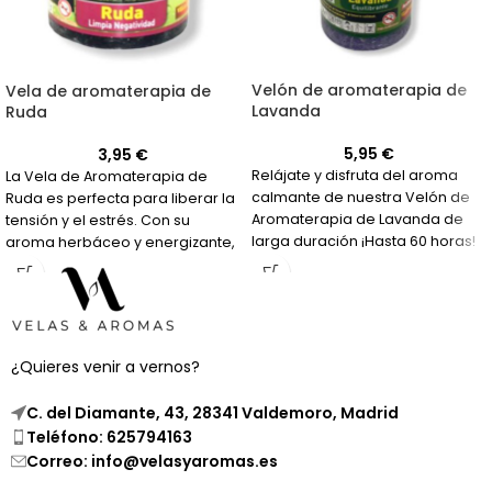
Velón de aromaterapia de
Vela de aromaterapia de
Lavanda
Ruda
5,95
€
3,95
€
Relájate y disfruta del aroma
La Vela de Aromaterapia de
calmante de nuestra Velón de
Ruda es perfecta para liberar la
Aromaterapia de Lavanda de
tensión y el estrés. Con su
larga duración ¡Hasta 60 horas!
aroma herbáceo y energizante,
te ayudará a mejorar la
concentración y aclarar la
mente.
¿Quieres venir a vernos?
C. del Diamante, 43, 28341 Valdemoro, Madrid
Teléfono: 625794163
Correo: info@velasyaromas.es