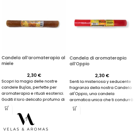
Candela all’aromaterapia al
Candela di aromaterapia
miele
all’Oppio
2,30
€
2,30
€
Scopri la magia delle nostre
Senti la misteriosa y seducente
candele Bujías, perfette per
fragranza della nostra Candela
aromaterapia e rituali esoterici.
all'Oppio, una candela
Goditi il loro delicato profumo di
aromatica unica che ti condurrà
miele mentre ti rilassi per oltre
in un mondo di sensazioni
20 ore.
intense e rilassanti.