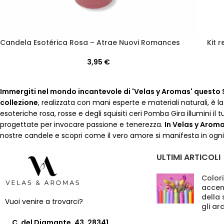
Candela Esotérica Rosa – Atrae Nuovi Romances
Kit 
3,95
€
Immergiti nel mondo incantevole di 'Velas y Aromas' questo
collezione
, realizzata con mani esperte e materiali naturali, è 
esoteriche rosa, rosse e degli squisiti ceri Pomba Gira illumini
progettate per invocare passione e tenerezza.
In Velas y Arom
nostre candele e scopri come il vero amore si manifesta in ogn
ULTIMI ARTICOLI
Colori
accen
della
Vuoi venire a trovarci?
gli ar
C. del Diamante, 43, 28341