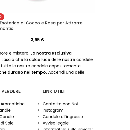
O
Esoterica al Cocco e Rosa per Attrarre
mantici
3,95
€
more e mistero.
La nostra esclusiva
. Lascia che la dolce luce delle nostre candele
ri tutte le nostre candele appositamente
che durano nel tempo.
Accendi una delle
 PERDERE
LINK UTILI
 Aromatiche
Contatto con Noi
andle
Instagram
 Candle
Candele all’ingrosso
di Sale
Avviso legale
ici
Informativa sulla privacy