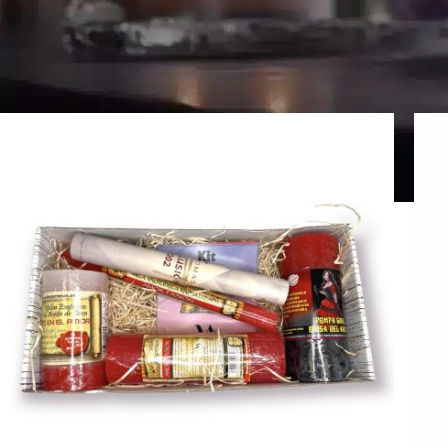
.
Pagina Iniziale
>
Candele di San Valentino