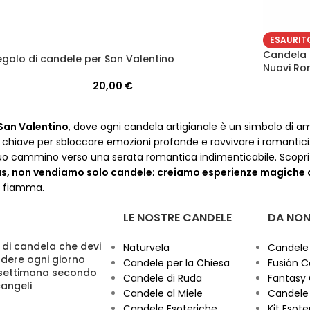
ESAURIT
Candela 
regalo di candele per San Valentino
Nuovi Ro
20,00
€
 San Valentino
, dove ogni candela artigianale è un simbolo di a
la chiave per sbloccare emozioni profonde e ravvivare i romantici
 il tuo cammino verso una serata romantica indimenticabile. Scop
as, non vendiamo solo candele; creiamo esperienze magiche 
i fiamma.
LE NOSTRE CANDELE
DA NON
 di candela che devi
Naturvela
Candele
dere ogni giorno
Candele per la Chiesa
Fusión C
 settimana secondo
Candele di Ruda
Fantasy
cangeli
Candele al Miele
Candele 
Candele Esoteriche
Kit Esoter