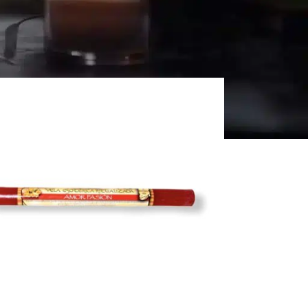
zza
Tutti