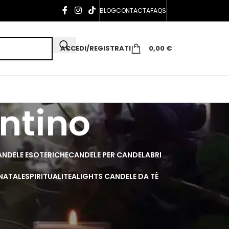
BLOG
CONTACTA
FAQS
ACCEDI/REGISTRATI
0,00
€
ntino
NDELE ESOTERICHE
CANDELE PER CANDELABRI
 NATALE
SPIRITUALI
TEALIGHTS CANDELE DA TÈ
ino