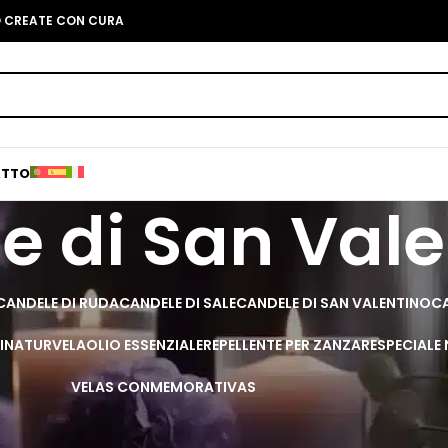
O CREATE CON CURA
ATTO
e di San Vale
CANDELE DI RUDA
CANDELE DI SALE
CANDELE DI SAN VALENTINO
CA
I
NATURVELA
OLIO ESSENZIALE
REPELLENTE PER ZANZARE
SPECIALE
VELAS CONMEMORATIVAS
o: candele esoteriche per San Valent