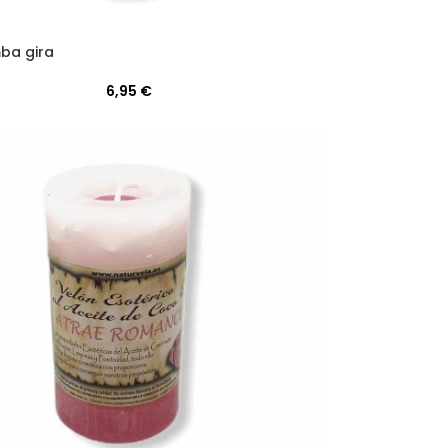
ba gira
6,95
€