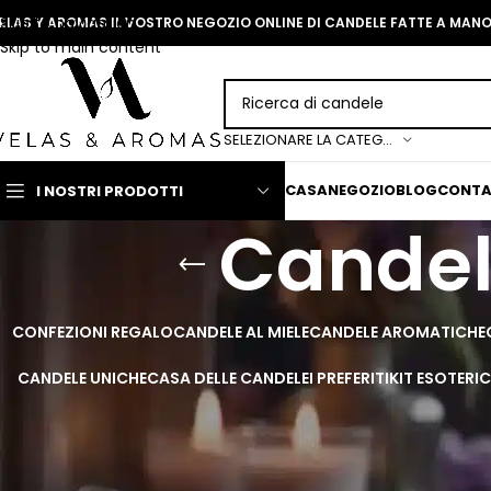
Skip to navigation
ELAS Y AROMAS IL VOSTRO NEGOZIO ONLINE DI CANDELE FATTE A MAN
Skip to main content
SELEZIONARE LA CATEGORIA
CASA
NEGOZIO
BLOG
CONT
I NOSTRI PRODOTTI
Candel
CONFEZIONI REGALO
CANDELE AL MIELE
CANDELE AROMATICHE
CANDELE UNICHE
CASA DELLE CANDELE
I PREFERITI
KIT ESOTERIC
Accendi la scintilla del romanticism