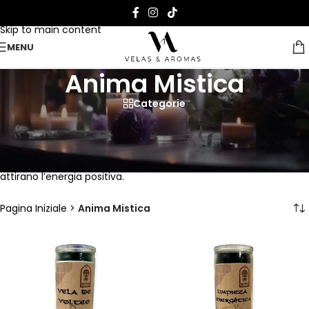
Skip to navigation
Skip to main content
MENU
Anima Mistica
Categorie
Entra in sintonia con l’energia delle candele Anima Mistica
Scopri il potere della luce e della calma interiore con le nostre
candele Mistica Anima, realizzate artigianalmente con cera
vegetale naturale e aromi rituali che riequilibrano lo spirito e
attirano l’energia positiva.
Pagina Iniziale
>
Anima Mistica