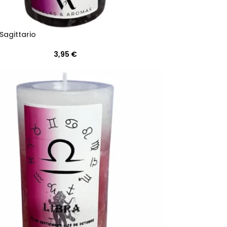
Sagittario
3,95
€