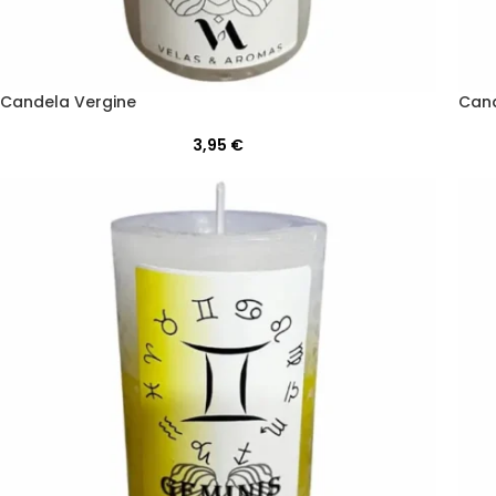
Candela Vergine
Cand
3,95
€