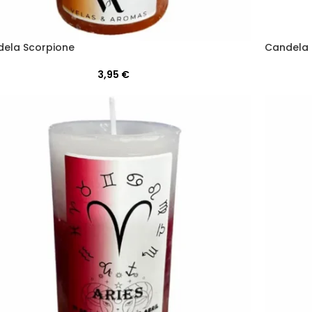
ela Scorpione
Candela 
3,95
€