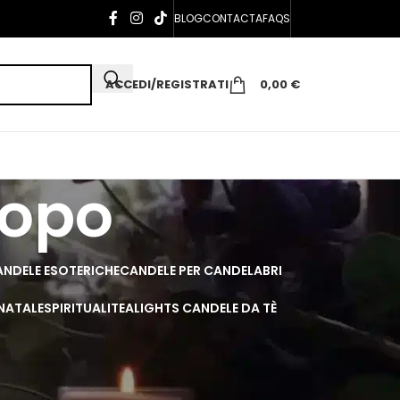
BLOG
CONTACTA
FAQS
ACCEDI/REGISTRATI
0,00
€
copo
NDELE ESOTERICHE
CANDELE PER CANDELABRI
 NATALE
SPIRITUALI
TEALIGHTS CANDELE DA TÈ