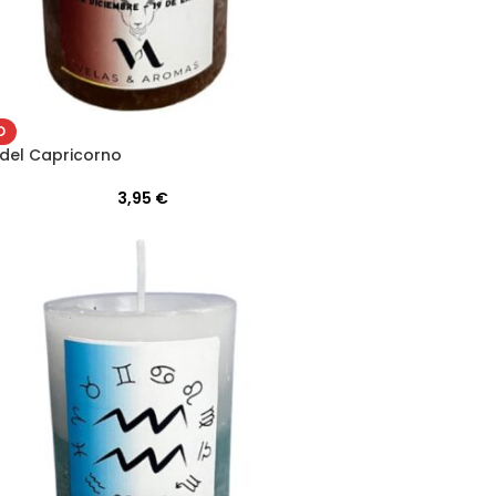
O
del Capricorno
3,95
€