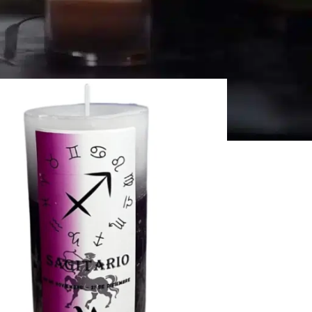
zza
Tutti