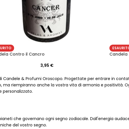
URITO
ESAURIT
ela Contro il Cancro
Candela 
3,95
€
e di Candele & Profumi Oroscopo. Progettate per entrare in conta
io, ma riempiranno anche la vostra vita di armonia e positività.
e personalizzato.
pianeti che governano ogni segno zodiacale. Dall'energia audace d
uniche del vostro segno.