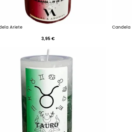
ela Ariete
Candela 
3,95
€