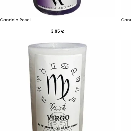
Candela Pesci
Cand
3,95
€