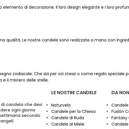
etto elemento di decorazione. Il loro design elegante e i loro pro
ima qualità. Le nostre candele sono realizzate a mano con ingredie
uo segno zodiacale. Che sia per voi stessi o come regalo special
 il mistero delle stelle.
LE NOSTRE CANDELE
DA NON
 di candela che devi
Naturvela
Candele
dere ogni giorno
Candele per la Chiesa
Fusión C
 settimana secondo
Candele di Ruda
Fantasy
cangeli
Candele al Miele
Candele 