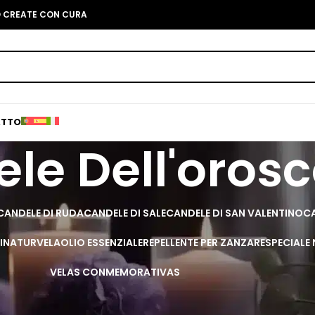
O CREATE CON CURA
ATTO
le Dell'oros
CANDELE DI RUDA
CANDELE DI SALE
CANDELE DI SAN VALENTINO
CA
I
NATURVELA
OLIO ESSENZIALE
REPELLENTE PER ZANZARE
SPECIALE
VELAS CONMEMORATIVAS