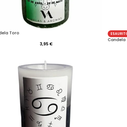
ela Toro
ESAURIT
Candela 
3,95
€