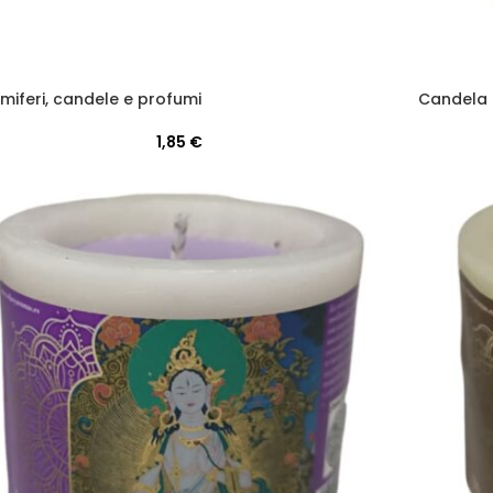
miferi, candele e profumi
Candela 
1,85
€