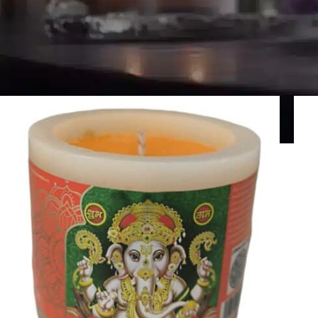
Scoprite le nostre candele spirituali da Velas y Aromas.
Connessi
mano.
Pagina Iniziale
>
Spirituali