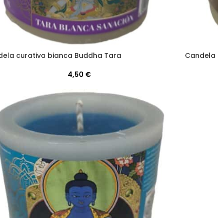
ela curativa bianca Buddha Tara
Candela 
4,50
€