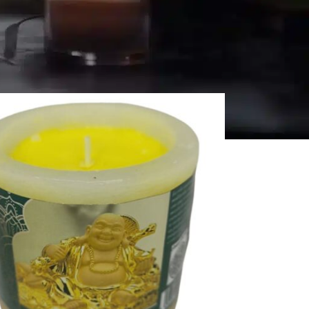
ere con candele di qualità, artigianali e fatte a
zza
Tutti