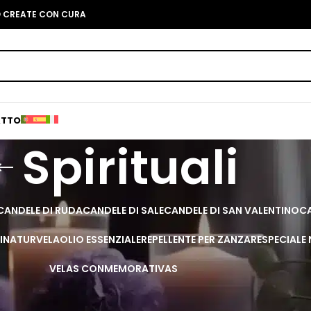
O CREATE CON CURA
ATTO
Spirituali
CANDELE DI RUDA
CANDELE DI SALE
CANDELE DI SAN VALENTINO
CA
I
NATURVELA
OLIO ESSENZIALE
REPELLENTE PER ZANZARE
SPECIALE
VELAS CONMEMORATIVAS
ce in ogni fiamma