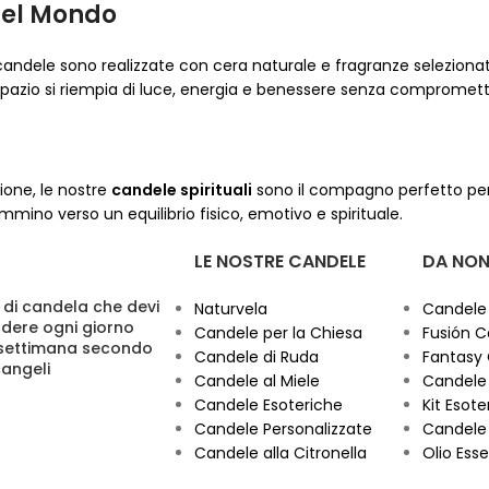
del Mondo
 candele sono realizzate con cera naturale e fragranze seleziona
o spazio si riempia di luce, energia e benessere senza compromet
one, le nostre
candele spirituali
sono il compagno perfetto pe
mino verso un equilibrio fisico, emotivo e spirituale.
LE NOSTRE CANDELE
DA NON
 di candela che devi
Naturvela
Candele
dere ogni giorno
Candele per la Chiesa
Fusión C
 settimana secondo
Candele di Ruda
Fantasy
cangeli
Candele al Miele
Candele 
Candele Esoteriche
Kit Esoter
Candele Personalizzate
Candele 
Candele alla Citronella
Olio Esse