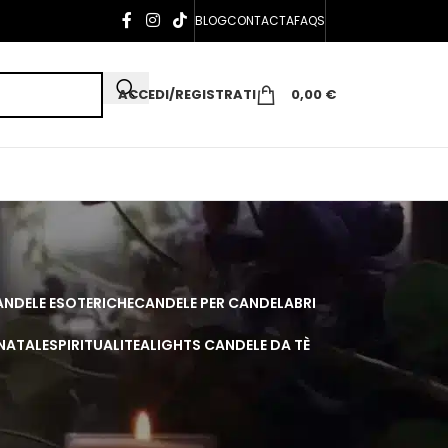
BLOG
CONTACTA
FAQS
ACCEDI/REGISTRATI
0,00
€
NDELE ESOTERICHE
CANDELE PER CANDELABRI
 NATALE
SPIRITUALI
TEALIGHTS CANDELE DA TÈ