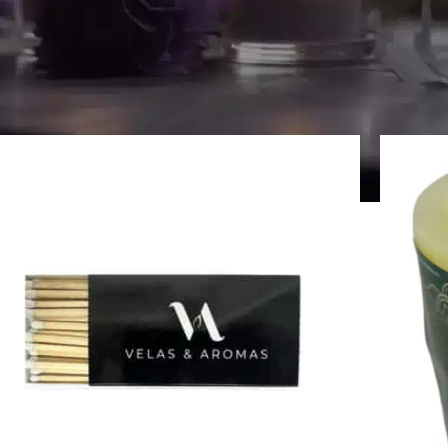
one, energia e pace per i vostri rituali.
Elevate il vostro beness
Visuali