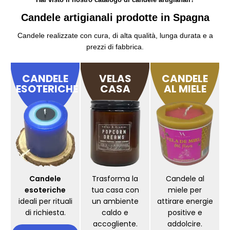
Candele artigianali prodotte in Spagna
Candele realizzate con cura, di alta qualità, lunga durata e a
prezzi di fabbrica.
CANDELE
VELAS
CANDELE
ESOTERICHE
CASA
AL MIELE
Candele
Trasforma la
Candele al
esoteriche
tua casa con
miele per
ideali per rituali
un ambiente
attirare energie
di richiesta.
caldo e
positive e
accogliente.
addolcire.