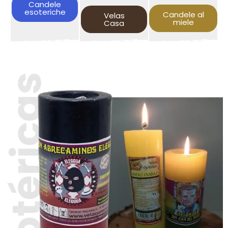
Candele
esoteriche
Candele al
Velas
miele
Casa