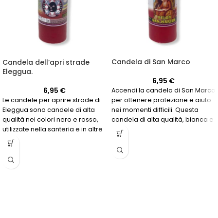
Candela di San Marco
Candela dell’apri strade
Eleggua.
6,95
€
6,95
€
Accendi la candela di San Marco
per ottenere protezione e aiuto
Le candele per aprire strade di
nei momenti difficili. Questa
Eleggua sono candele di alta
candela di alta qualità, bianca e
qualità nei colori nero e rosso,
rossa, è ideale per coloro che
utilizzate nella santeria e in altre
cercano giustizia in una causa
tradizioni spirituali per
legale o protezione dall'invidia e
connettersi con l'energia
dal malocchio. Chiedi a San
protettiva e guida dell'orisha
Marco di intercedere per te e di
Eleggua.
fornirti la protezione di cui hai
bisogno.