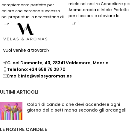
miele nel nostro Candeliere per
complemento perfetto per
Aromaterapia al Miele. Perfetto
coloro che cercano successo
per rilassarsi e alleviare lo
nei propri studi o necessitano di
stress.
una via d'apertura per
raggiungere i propri obiettivi. Il
loro colore simboleggia la
serenità e la fiducia, aiutando a
raggiungere uno stato mentale
Vuoi venire a trovarci?
ottimale per il raggiungimento
degli obiettivi.
C. del Diamante, 43, 28341 Valdemoro, Madrid
Telefono: +34 658 78 28 70
Email: info@velasyaromas.es
ULTIMI ARTICOLI
Colori di candela che devi accendere ogni
giorno della settimana secondo gli arcangeli
LE NOSTRE CANDELE