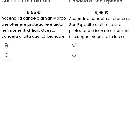
Candela di San Marco
Candela di San Expedito.
6,95
€
6,95
€
Accendi la candela di San Marco
Accendi la candela esoterica di
per ottenere protezione e aiuto
San Expedito e attira la sua
nei momenti difficili. Questa
protezione e forza nei momenti
candela di alta qualità, bianca e
di bisogno. Acquista la tua e
rossa, è ideale per coloro che
scopri di più su questa potente
cercano giustizia in una causa
candela colorata di rosso e
legale o protezione dall'invidia e
verde!
dal malocchio. Chiedi a San
Marco di intercedere per te e di
fornirti la protezione di cui hai
bisogno.