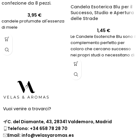
confezione da 8 pezzi.
Candela Esoterica Blu per il
Successo, Studio e Apertura
3,95
€
delle Strade
candele profumate all'essenza
di miele
1,45
€
Le Candele Esoteriche Blu sono il
complemento perfetto per
coloro che cercano successo
nei propri studi o necessitano di
una via d'apertura per
raggiungere i propri obiettivi. Il
loro colore simboleggia la
serenità e la fiducia, aiutando a
raggiungere uno stato mentale
ottimale per il raggiungimento
degli obiettivi.
Vuoi venire a trovarci?
C. del Diamante, 43, 28341 Valdemoro, Madrid
Telefono: +34 658 78 28 70
Email: info@velasyaromas.es