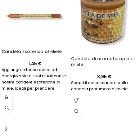
Candela Esoterica al Miele
Candela di aromaterapia al
1,45
€
miele
Aggiungi un tocco dolce ed
energizzante ai tuoi rituali con le
3,95
€
nostre candele esoteriche al
Scopri il dolce piacere della
miele. Ideali per prendere
candela profumata al miele.
decisioni importanti e trovare
chiarezza nel tuo cammino.