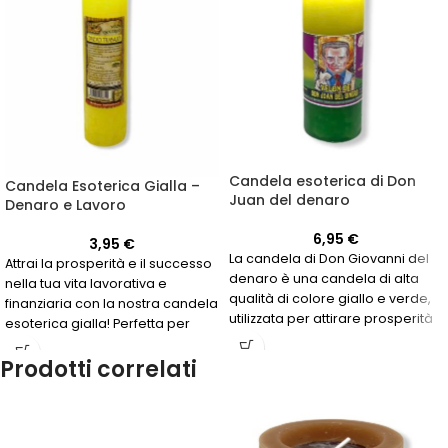
Candela esoterica di Don
Candela Esoterica Gialla –
Juan del denaro
Denaro e Lavoro
6,95
€
3,95
€
La candela di Don Giovanni del
Attrai la prosperità e il successo
denaro è una candela di alta
nella tua vita lavorativa e
qualità di colore giallo e verde,
finanziaria con la nostra candela
utilizzata per attirare prosperità
esoterica gialla! Perfetta per
e successo finanziario nella vita.
coloro che cercano energie
Prodotti correlati
positive per il denaro e il lavoro.