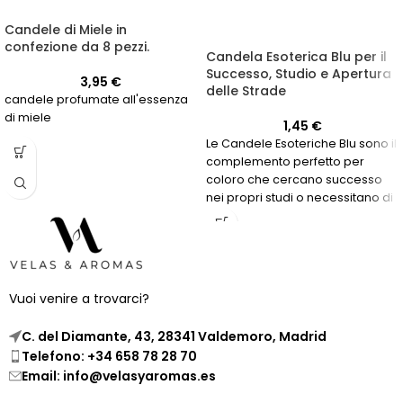
Candele di Miele in
confezione da 8 pezzi.
Candela Esoterica Blu per il
Successo, Studio e Apertura
3,95
€
delle Strade
candele profumate all'essenza
di miele
1,45
€
Le Candele Esoteriche Blu sono il
complemento perfetto per
coloro che cercano successo
nei propri studi o necessitano di
una via d'apertura per
raggiungere i propri obiettivi. Il
loro colore simboleggia la
serenità e la fiducia, aiutando a
raggiungere uno stato mentale
Vuoi venire a trovarci?
ottimale per il raggiungimento
degli obiettivi.
C. del Diamante, 43, 28341 Valdemoro, Madrid
Telefono: +34 658 78 28 70
Email: info@velasyaromas.es