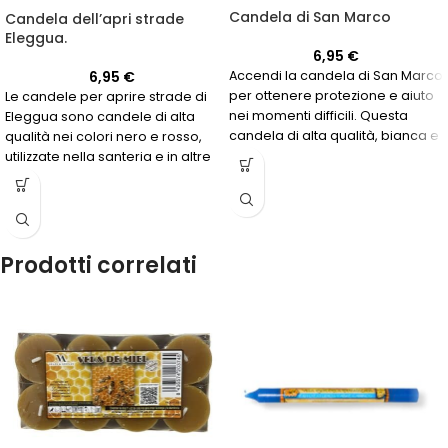
Candela di San Marco
Candela dell’apri strade
Eleggua.
6,95
€
6,95
€
Accendi la candela di San Marco
per ottenere protezione e aiuto
Le candele per aprire strade di
nei momenti difficili. Questa
Eleggua sono candele di alta
candela di alta qualità, bianca e
qualità nei colori nero e rosso,
rossa, è ideale per coloro che
utilizzate nella santeria e in altre
cercano giustizia in una causa
tradizioni spirituali per
legale o protezione dall'invidia e
connettersi con l'energia
dal malocchio. Chiedi a San
protettiva e guida dell'orisha
Marco di intercedere per te e di
Eleggua.
fornirti la protezione di cui hai
Prodotti correlati
bisogno.