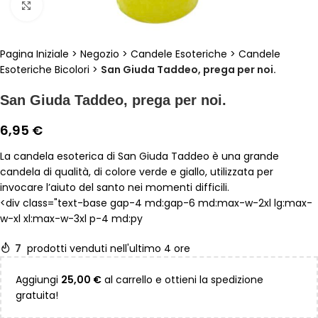
Clicca per ingrandire
Pagina Iniziale
>
Negozio
>
Candele Esoteriche
>
Candele
Esoteriche Bicolori
>
San Giuda Taddeo, prega per noi.
San Giuda Taddeo, prega per noi.
6,95
€
La candela esoterica di San Giuda Taddeo è una grande
candela di qualità, di colore verde e giallo, utilizzata per
invocare l’aiuto del santo nei momenti difficili.
<div class="text-base gap-4 md:gap-6 md:max-w-2xl lg:max-
w-xl xl:max-w-3xl p-4 md:py
7
prodotti venduti nell'ultimo 4 ore
Aggiungi
25,00
€
al carrello e ottieni la spedizione
gratuita!