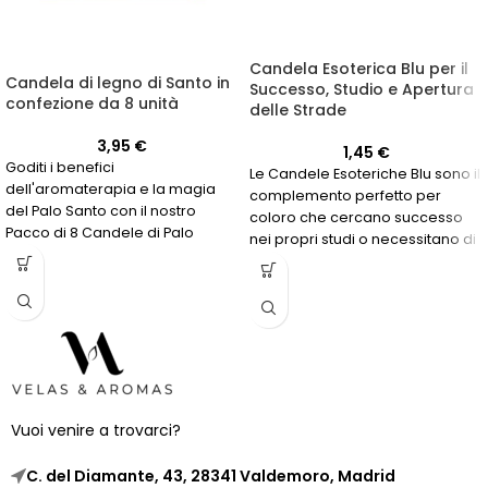
Candela Esoterica Blu per il
Candela di legno di Santo in
Successo, Studio e Apertura
confezione da 8 unità
delle Strade
3,95
€
1,45
€
Goditi i benefici
Le Candele Esoteriche Blu sono il
dell'aromaterapia e la magia
complemento perfetto per
del Palo Santo con il nostro
coloro che cercano successo
Pacco di 8 Candele di Palo
nei propri studi o necessitano di
Santo. Acquista ora!
una via d'apertura per
raggiungere i propri obiettivi. Il
loro colore simboleggia la
serenità e la fiducia, aiutando a
raggiungere uno stato mentale
ottimale per il raggiungimento
degli obiettivi.
Vuoi venire a trovarci?
C. del Diamante, 43, 28341 Valdemoro, Madrid