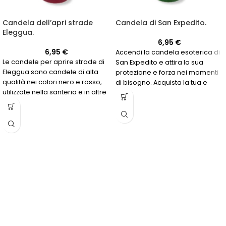
Candela dell’apri strade
Candela di San Expedito.
Eleggua.
6,95
€
6,95
€
Accendi la candela esoterica di
Le candele per aprire strade di
San Expedito e attira la sua
Eleggua sono candele di alta
protezione e forza nei momenti
qualità nei colori nero e rosso,
di bisogno. Acquista la tua e
utilizzate nella santeria e in altre
scopri di più su questa potente
tradizioni spirituali per
candela colorata di rosso e
connettersi con l'energia
verde!
protettiva e guida dell'orisha
Eleggua.