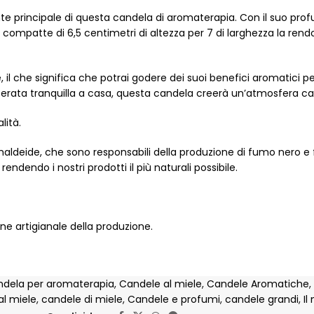
ediente principale di questa candela di aromaterapia. Con il suo 
oni compatte di 6,5 centimetri di altezza per 7 di larghezza la ren
, il che significa che potrai godere dei suoi benefici aromatici
rata tranquilla a casa, questa candela creerà un’atmosfera ca
lità.
deide, che sono responsabili della produzione di fumo nero e fuli
dendo i nostri prodotti il più naturali possibile.
ne artigianale della produzione.
dela per aromaterapia
,
Candele al miele
,
Candele Aromatiche
,
l miele
,
candele di miele
,
Candele e profumi
,
candele grandi
,
Il