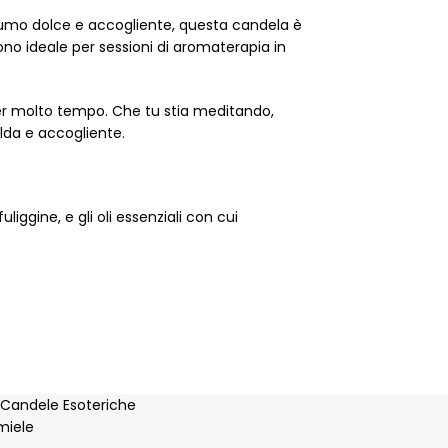
profumo dolce e accogliente, questa candela è
dono ideale per sessioni di aromaterapia in
 per molto tempo. Che tu stia meditando,
lda e accogliente.
ggine, e gli oli essenziali con cui
Candele Esoteriche
 miele