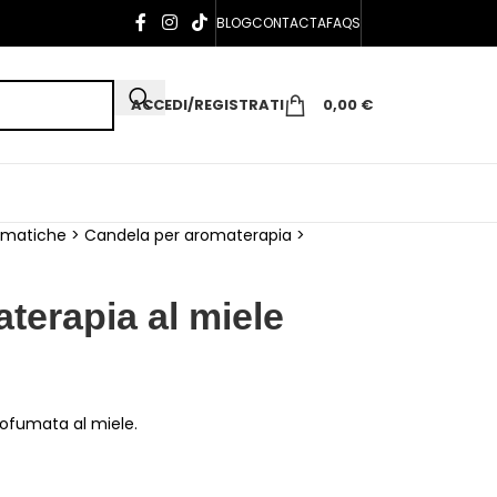
BLOG
CONTACTA
FAQS
ACCEDI/REGISTRATI
0,00
€
omatiche
>
Candela per aromaterapia
>
terapia al miele
rofumata al miele.