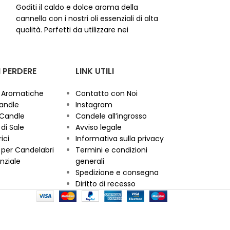
Esperienza il rela
Goditi il caldo e dolce aroma della
Candela al Gels
cannella con i nostri oli essenziali di alta
collezione di ca
qualità. Perfetti da utilizzare nei
suo avvolgente
r
bruciatori, i nostri flaconi da 30 ml ti
20 ore.
consentiranno di creare un'atmosfera
accogliente e rilassante in qualsiasi
 PERDERE
LINK UTILI
stanza.
Non valido per la creazione di
candele.
 Aromatiche
Contatto con Noi
andle
Instagram
 Candle
Candele all’ingrosso
di Sale
Avviso legale
ici
Informativa sulla privacy
per Candelabri
Termini e condizioni
nziale
generali
Spedizione e consegna
Diritto di recesso