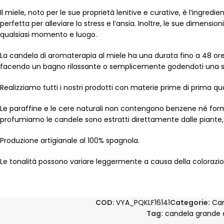
Il miele, noto per le sue proprietà lenitive e curative, è l’ingr
perfetta per alleviare lo stress e l’ansia. Inoltre, le sue dimensi
qualsiasi momento e luogo.
La candela di aromaterapia al miele ha una durata fino a 48 ore
facendo un bagno rilassante o semplicemente godendoti una se
Realizziamo tutti i nostri prodotti con materie prime di prima qua
Le paraffine e le cere naturali non contengono benzene né formal
profumiamo le candele sono estratti direttamente dalle piante, ren
Produzione artigianale al 100% spagnola.
Le tonalità possono variare leggermente a causa della colorazio
COD:
VYA_PQKLF16141
Categorie:
Can
Tag:
candela grande a