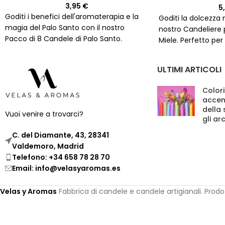
3,95
€
5
Goditi i benefici dell'aromaterapia e la
Goditi la dolcezza 
magia del Palo Santo con il nostro
nostro Candeliere 
Pacco di 8 Candele di Palo Santo.
Miele. Perfetto per r
Acquista ora!
stress.
ULTIMI ARTICOLI
Colori
accen
della
Vuoi venire a trovarci?
gli ar
C. del Diamante, 43, 28341
Valdemoro, Madrid
Telefono: +34 658 78 28 70
Email: info@velasyaromas.es
Velas y Aromas
Fabbrica di candele e candele artigianali. Prod