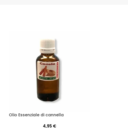
Candela di aro
gelsomino
Olio Essenziale di cannella
4,95
€