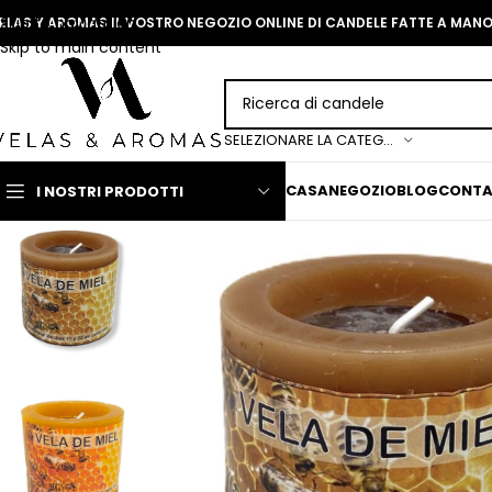
Skip to navigation
ELAS Y AROMAS IL VOSTRO NEGOZIO ONLINE DI CANDELE FATTE A MAN
Skip to main content
SELEZIONARE LA CATEGORIA
CASA
NEGOZIO
BLOG
CONT
I NOSTRI PRODOTTI