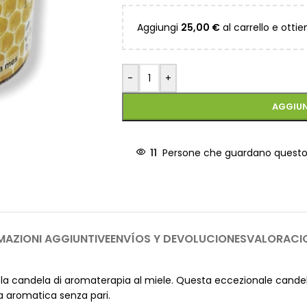
Aggiungi
25,00
€
al carrello e ottie
-
+
AGGIUN
11
Persone che guardano quest
MAZIONI AGGIUNTIVE
ENVÍOS Y DEVOLUCIONES
VALORACI
con la candela di aromaterapia al miele. Questa eccezionale candel
za aromatica senza pari.