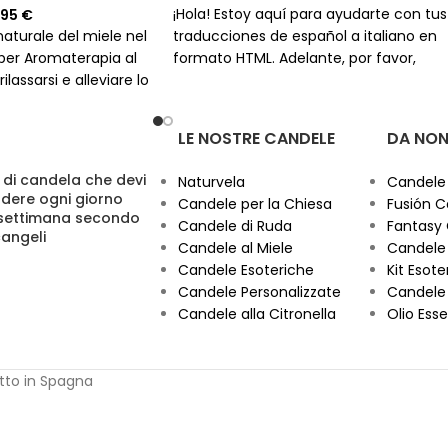
¡Hola! Estoy aquí para ayudarte con tus
,95
€
traducciones de español a italiano en
naturale del miele nel
formato HTML. Adelante, por favor,
per Aromaterapia al
envíame el texto que necesitas traduci
ilassarsi e alleviare lo
y yo me encargaré de hacerlo de
manera precisa y sin aumentar el
LE NOSTRE CANDELE
DA NON
número de caracteres. ¡Estoy listo para
comenzar!
 di candela che devi
Naturvela
Candele
dere ogni giorno
Candele per la Chiesa
Fusión C
 settimana secondo
Candele di Ruda
Fantasy
cangeli
Candele al Miele
Candele 
Candele Esoteriche
Kit Esoter
Candele Personalizzate
Candele 
Candele alla Citronella
Olio Esse
otto in Spagna