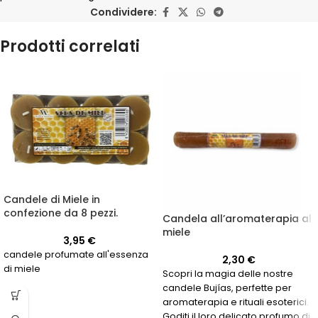
Condividere:
Prodotti correlati
Candele di Miele in
confezione da 8 pezzi.
Candela all’aromaterapia al
miele
3,95
€
candele profumate all'essenza
2,30
€
di miele
Scopri la magia delle nostre
candele Bujías, perfette per
aromaterapia e rituali esoterici.
Goditi il loro delicato profumo di