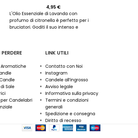
Olio Essenziale
4,95
€
L'Olio Essenziale di Lavanda con
profumo di citronella è perfetto per i
Scopri l'aroma f
bruciatori. Goditi il suo intenso e
dell'Olio Essenz
piacevole aroma in qualsiasi momento
flacone da 30ml.
della giornata.
Non valido per la
per un'aromatera
m
creazione di candele.
valido per la c
 PERDERE
LINK UTILI
 Aromatiche
Contatto con Noi
andle
Instagram
 Candle
Candele all’ingrosso
di Sale
Avviso legale
ici
Informativa sulla privacy
per Candelabri
Termini e condizioni
nziale
generali
Spedizione e consegna
Diritto di recesso