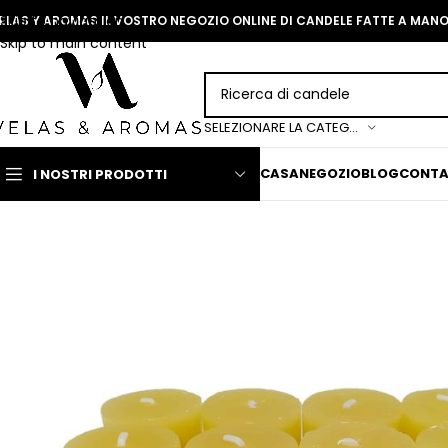
Skip to navigation
ELAS Y AROMAS IL VOSTRO NEGOZIO ONLINE DI CANDELE FATTE A MAN
Skip to main content
SELEZIONARE LA CATEGORIA
CASA
NEGOZIO
BLOG
CONT
I NOSTRI PRODOTTI