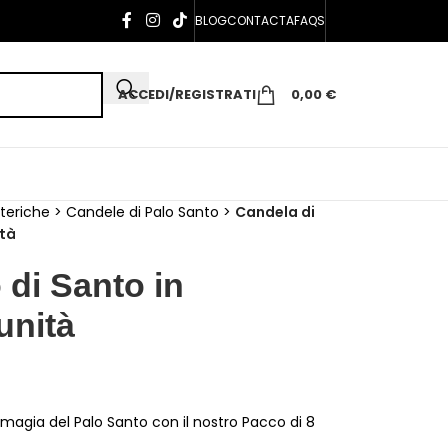
BLOG
CONTACTA
FAQS
ACCEDI/REGISTRATI
0,00
€
teriche
>
Candele di Palo Santo
>
Candela di
ità
 di Santo in
unità
a magia del Palo Santo con il nostro Pacco di 8