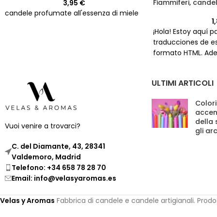
Fiammiferi, cande
3,95
€
candele profumate all'essenza di miele
1
¡Hola! Estoy aquí 
traducciones de es
formato HTML. Adel
envíame el texto q
y yo me encargaré
ULTIMI ARTICOLI
manera precisa y 
número de caracter
Colori
comenzar!
accen
della
Vuoi venire a trovarci?
gli ar
C. del Diamante, 43, 28341
Valdemoro, Madrid
Telefono: +34 658 78 28 70
Email: info@velasyaromas.es
Velas y Aromas
Fabbrica di candele e candele artigianali. Prod