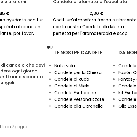
le e profumi
Candela profumata all’eucalipto
,85
€
2,30
€
para ayudarte con tus
Goditi un'atmosfera fresca e rilassante
pañol a italiano en
con la nostra Candela alla Menta,
ante, por favor,
perfetta per l'aromaterapia e scopi
ue necesitas traducir
esoterici. Con una durata di 20 ore,
 de hacerlo de
questa candela alta 23 cm e larga 3 c
LE NOSTRE CANDELE
DA NON
sin aumentar el
sarà un'aggiunta incantevole alla tua
es. ¡Estoy listo para
casa.
 di candela che devi
Naturvela
Candele
dere ogni giorno
Candele per la Chiesa
Fusión C
 settimana secondo
Candele di Ruda
Fantasy
cangeli
Candele al Miele
Candele 
Candele Esoteriche
Kit Esoter
Candele Personalizzate
Candele 
Candele alla Citronella
Olio Esse
otto in Spagna