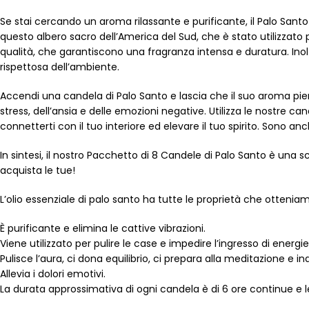
Se stai cercando un aroma rilassante e purificante, il Palo Santo
questo albero sacro dell’America del Sud, che è stato utilizzato pe
qualità, che garantiscono una fragranza intensa e duratura. Inol
rispettosa dell’ambiente.
Accendi una candela di Palo Santo e lascia che il suo aroma pieno 
stress, dell’ansia e delle emozioni negative. Utilizza le nostre can
connetterti con il tuo interiore ed elevare il tuo spirito. Sono a
In sintesi, il nostro Pacchetto di 8 Candele di Palo Santo è un
acquista le tue!
L’olio essenziale di palo santo ha tutte le proprietà che otteni
È purificante e elimina le cattive vibrazioni.
Viene utilizzato per pulire le case e impedire l’ingresso di energi
Pulisce l’aura, ci dona equilibrio, ci prepara alla meditazione e i
Allevia i dolori emotivi.
La durata approssimativa di ogni candela è di 6 ore continue e le