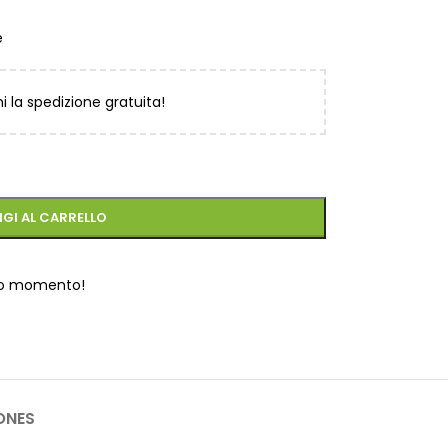
e
ni la spedizione gratuita!
GI AL CARRELLO
to momento!
ONES