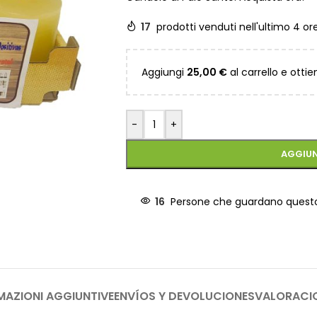
17
prodotti venduti nell'ultimo 4 or
Aggiungi
25,00
€
al carrello e ottie
-
+
AGGIUN
16
Persone che guardano ques
MAZIONI AGGIUNTIVE
ENVÍOS Y DEVOLUCIONES
VALORACI