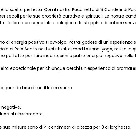
 è la scelta perfetta. Con il nostro Pacchetto di 8 Candele di Pa
r secoli per le sue proprietà curative e spirituali. Le nostre cande
tre, la loro cera vegetale ecologica e lo stoppino di cotone sen
di energia positiva ti avvolga. Potrai godere di un’esperienza sen
dele di Palo Santo nei tuoi rituali di meditazione, yoga, reiki o in 
nche perfette per fare incantesimi e pulire energie negative nella 
a scelta eccezionale per chiunque cerchi un’esperienza di aromat
amo quando bruciamo il legno sacro.
e negative.
nduce al rilassamento.
 sue misure sono di 4 centimetri di altezza per 3 di larghezza.