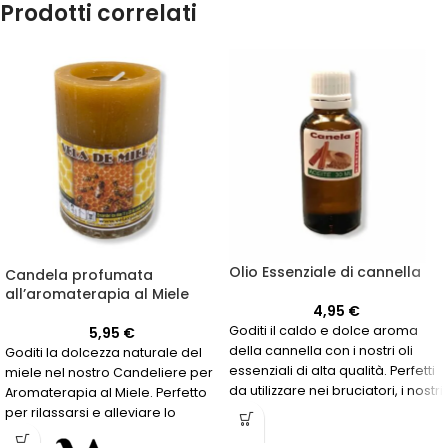
Prodotti correlati
Olio Essenziale di cannella
Candela profumata
all’aromaterapia al Miele
4,95
€
Goditi il caldo e dolce aroma
5,95
€
della cannella con i nostri oli
Goditi la dolcezza naturale del
essenziali di alta qualità. Perfetti
miele nel nostro Candeliere per
da utilizzare nei bruciatori, i nostri
Aromaterapia al Miele. Perfetto
flaconi da 30 ml ti consentiranno
per rilassarsi e alleviare lo
di creare un'atmosfera
stress.