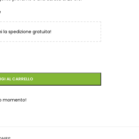
e
ni la spedizione gratuita!
GI AL CARRELLO
to momento!
ONES