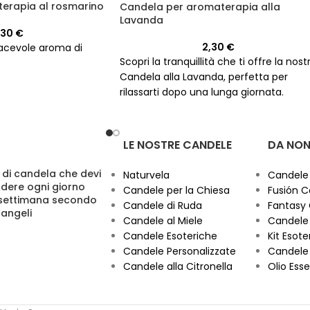
erapia al rosmarino
Candela per aromaterapia alla
Lavanda
,30
€
2,30
€
acevole aroma di
Scopri la tranquillità che ti offre la nost
Candela alla Lavanda, perfetta per
rilassarti dopo una lunga giornata.
LE NOSTRE CANDELE
DA NON
 di candela che devi
Naturvela
Candele
dere ogni giorno
Candele per la Chiesa
Fusión C
 settimana secondo
Candele di Ruda
Fantasy
cangeli
Candele al Miele
Candele 
Candele Esoteriche
Kit Esoter
Candele Personalizzate
Candele 
Candele alla Citronella
Olio Esse