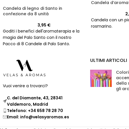
Candela d’aromat
Candela di legno di Santo in
confezione da 8 unità
2
Candela con un pi
3,95
€
rosmarino.
Goditi i benefici dell'aromaterapia e la
magia del Palo Santo con il nostro
Pacco di 8 Candele di Palo Santo.
Acquista ora!
ULTIMI ARTICOLI
Colori
accen
della
Vuoi venire a trovarci?
gli ar
C. del Diamante, 43, 28341
Valdemoro, Madrid
Telefono: +34 658 78 28 70
Email: info@velasyaromas.es