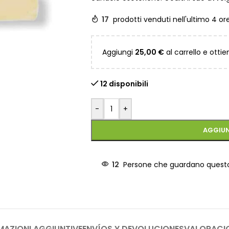
17
prodotti venduti nell'ultimo 4 or
Aggiungi
25,00
€
al carrello e ottie
12 disponibili
-
+
AGGIUN
12
Persone che guardano ques
MAZIONI AGGIUNTIVE
ENVÍOS Y DEVOLUCIONES
VALORACI