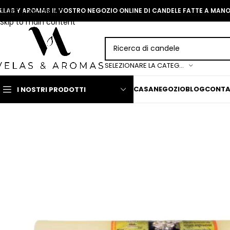
Skip to navigation
ELAS Y AROMAS IL VOSTRO NEGOZIO ONLINE DI CANDELE FATTE A MAN
Skip to main content
SELEZIONARE LA CATEGORIA
CASA
NEGOZIO
BLOG
CONT
I NOSTRI PRODOTTI