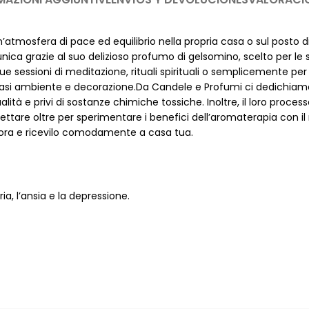
atmosfera di pace ed equilibrio nella propria casa o sul posto d
nica grazie al suo delizioso profumo di gelsomino, scelto per le s
tue sessioni di meditazione, rituali spirituali o semplicemente per
si ambiente e decorazione.Da Candele e Profumi ci dedichiamo al
alità e privi di sostanze chimiche tossiche. Inoltre, il loro proc
tare oltre per sperimentare i benefici dell’aromaterapia con il no
ine ora e ricevilo comodamente a casa tua.
ria, l’ansia e la depressione.