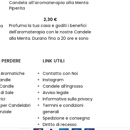
Candela all’aromaterapia alla Menta
Piperita
Candela profum
2,30
€
Profuma la tua casa e goditi i benefici
Goditi un'atmos
ra
dell'aromaterapia con le nostre Candele
con la nostra C
alla Menta. Durano fino a 20 ore e sono
perfetta per l'
ideali per scopi esoterici.
esoterici. Con u
questa candela 
sarà un'aggiunt
 PERDERE
LINK UTILI
casa.
 Aromatiche
Contatto con Noi
andle
Instagram
 Candle
Candele all’ingrosso
di Sale
Avviso legale
ici
Informativa sulla privacy
per Candelabri
Termini e condizioni
nziale
generali
Spedizione e consegna
Diritto di recesso