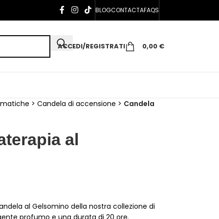
BLOG
CONTACTA
FAQS
ACCEDI/REGISTRATI
0,00
€
omatiche
>
Candela di accensione
>
Candela
terapia al
a Candela al Gelsomino della nostra collezione di
lgente profumo e una durata di 20 ore.