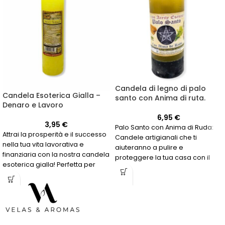
Candela di legno di palo
Candela Esoterica Gialla –
santo con Anima di ruta.
Denaro e Lavoro
6,95
€
3,95
€
Palo Santo con Anima di Ruda:
Attrai la prosperità e il successo
Candele artigianali che ti
nella tua vita lavorativa e
aiuteranno a pulire e
finanziaria con la nostra candela
proteggere la tua casa con il
esoterica gialla! Perfetta per
loro profumo di palo santo e
coloro che cercano energie
ruda. Realizzate in Spagna.
positive per il denaro e il lavoro.