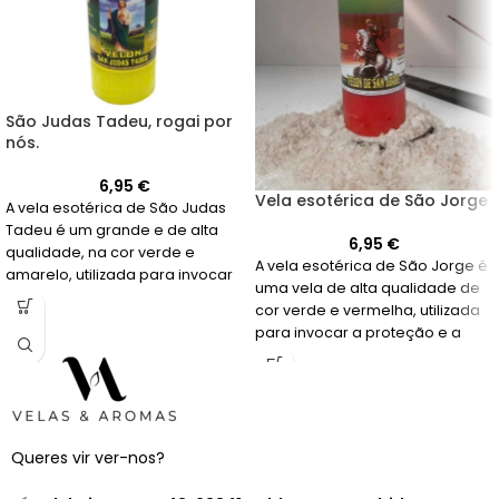
São Judas Tadeu, rogai por
nós.
6,95
€
Vela esotérica de São Jorge
A vela esotérica de São Judas
Tadeu é um grande e de alta
6,95
€
qualidade, na cor verde e
A vela esotérica de São Jorge é
amarelo, utilizada para invocar
uma vela de alta qualidade de
a ajuda do santo nos momentos
cor verde e vermelha, utilizada
difíceis.
para invocar a proteção e a
<div class="grupo w-completo
força do santo guerreiro em
texto-gris
momentos difíceis.
Queres vir ver-nos?