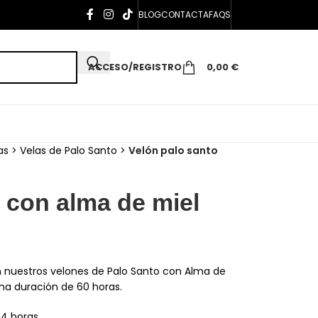
BLOG
CONTACTA
FAQS
ACCESO/REGISTRO
0,00
€
as
>
Velas de Palo Santo
>
Velón palo santo
 con alma de miel
n nuestros velones de Palo Santo con Alma de
na duración de 60 horas.
 4 horas