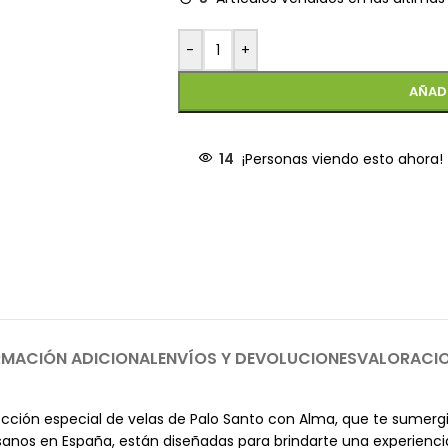
-
+
AÑAD
14
¡Personas viendo esto ahora!
RMACIÓN ADICIONAL
ENVÍOS Y DEVOLUCIONES
VALORACI
cción especial de velas de Palo Santo con Alma, que te sumergi
anos en España, están diseñadas para brindarte una experiencia