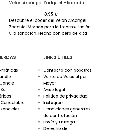
Velón Arcángel 
Velón Arcángel Zadquiel – Morado
3,95
€
Atrae la intuició
Descubre el poder del Velón Arcángel
Velón Arcángel J
Zadquiel Morado para la transmutación
velones están 
y la sanación. Hecho con cera de alta
a alcanzar tus m
calidad, es perfecto para tus peticiones
obtener la clari
más importantes.
PIERDAS
LINKS ÚTILES
omáticas
Contacta con Nosotros
andle
Venta de Velas al por
 Candle
Mayor
 Sal
Aviso legal
éricos
Política de privacidad
 Candelabro
Instagram
Esenciales
Condiciones generales
de contratación
Envío y Entrega
Derecho de