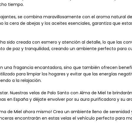
ucho tiempo.
relajantes, se combina maravillosamente con el aroma natural d
 la cera de abejas y los aceites esenciales, garantiza que estas
 sido creada con esmero y atención al detalle, lo que las convi
nto de paz y tranquilidad, creando un ambiente perfecto para c
 en una fragancia encantadora, sino que también ofrecen benefi
 utilizado para limpiar los hogares y evitar que las energías neg
iendo a la relajación.
r. Nuestras velas de Palo Santo con Alma de Miel te brindarán 
has en España y déjate envolver por su aura purificadora y su 
lma de Miel ahora mismo! Crea un ambiente lleno de serenidad 
sinceras encontrarán en estas velas el vehículo perfecto para ma