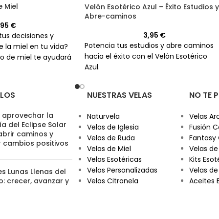
 Miel
Velón Esotérico Azul – Éxito Estudios y
Abre-caminos
,95
€
3,95
€
tus decisiones y
Potencia tus estudios y abre caminos
e la miel en tu vida?
hacia el éxito con el Velón Esotérico
co de miel te ayudará
Azul.
ULOS
NUESTRAS VELAS
NO TE 
aprovechar la
Naturvela
Velas Ar
a del Eclipse Solar
Velas de Iglesia
Fusión C
abrir caminos y
Velas de Ruda
Fantasy
r cambios positivos
Velas de Miel
Velas de
Velas Esotéricas
Kits Esot
Velas Personalizadas
Velas de
es Lunas Llenas del
: crecer, avanzar y
Velas Citronela
Aceites 