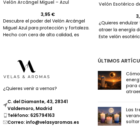
Velón Arcángel Miguel – Azul
Velón Esotérico de
3,95
€
3
Descubre el poder del Velón Arcángel
¿Quieres endulzar 
Miguel Azul para protección y fortaleza.
atraer la energía d
Hecho con cera de alta calidad, es
Este velón esotéri
perfecto para tus peticiones más
a hacerlo.
importantes.
ÚLTIMOS ARTÍC
Cómo 
energí
para 
¿Quieres venir a vernos?
atrae
C. del Diamante, 43, 28341
Valdemoro, Madrid
Las tr
Teléfono: 625794163
verano
soltar
Correo: info@velasyaromas.es