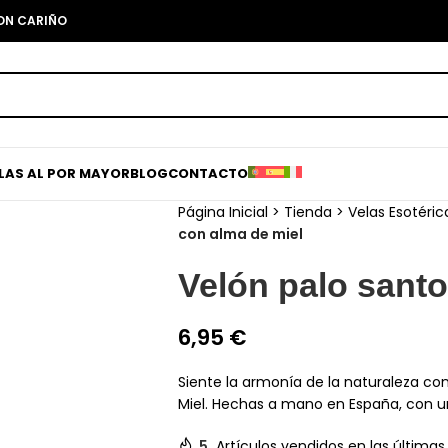
CON CARIÑO
ELAS AL POR MAYOR
BLOG
CONTACTO
Página Inicial
>
Tienda
>
Velas Esotéric
con alma de miel
Velón palo santo
6,95
€
Siente la armonía de la naturaleza co
Miel. Hechas a mano en España, con u
5
Artículos vendidos en las últimas