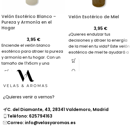
Velón Esotérico Blanco –
Velón Esotérico de Miel
Pureza y Armonía en el
Hogar
3,95
€
¿Quieres endulzar tus
3,95
€
decisiones y atraer la energía
Enciende el velón blanco
de la miel en tu vida? Este velón
esotérico para atraer la pureza
esotérico de miel te ayudará a
y armonía en tu hogar. Con un
hacerlo.
tamaño de 17x5cm y una
duración de 50 horas, crea un
ambiente acogedor y
equilibrado.
¿Quieres venir a vernos?
C. del Diamante, 43, 28341 Valdemoro, Madrid
Teléfono: 625794163
Correo: info@velasyaromas.es