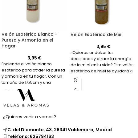
Velón Esotérico Blanco –
Velón Esotérico de Miel
Pureza y Armonía en el
Hogar
3,95
€
¿Quieres endulzar tus
3,95
€
decisiones y atraer la energía
Enciende el velón blanco
de la miel en tu vida? Este velón
esotérico para atraer la pureza
esotérico de miel te ayudará a
y armonía en tu hogar. Con un
hacerlo.
tamaño de 17x5cm y una
duración de 50 horas, crea un
ambiente acogedor y
equilibrado.
¿Quieres venir a vernos?
C. del Diamante, 43, 28341 Valdemoro, Madrid
Teléfono: 625794163