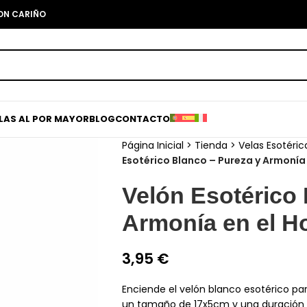
CON CARIÑO
ELAS AL POR MAYOR
BLOG
CONTACTO
Página Inicial
>
Tienda
>
Velas Esotéric
Esotérico Blanco – Pureza y Armonía
Velón Esotérico 
Armonía en el H
3,95
€
Enciende el velón blanco esotérico pa
un tamaño de 17x5cm y una duración 