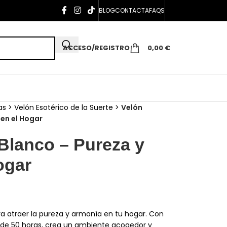
BLOG
CONTACTA
FAQS
ACCESO/REGISTRO
0,00
€
as
>
Velón Esotérico de la Suerte
>
Velón
 en el Hogar
Blanco – Pureza y
ogar
ra atraer la pureza y armonía en tu hogar. Con
de 50 horas, crea un ambiente acogedor y