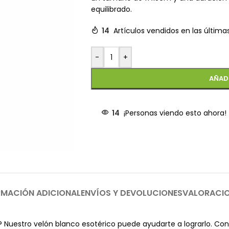
equilibrado.
14
Artículos vendidos en las última
-
+
AÑAD
14
¡Personas viendo esto ahora!
RMACIÓN ADICIONAL
ENVÍOS Y DEVOLUCIONES
VALORACI
Nuestro velón blanco esotérico puede ayudarte a lograrlo. Con s