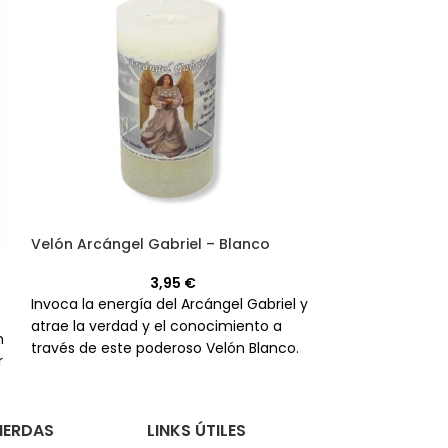
Velón Arcángel
Velón Arcángel Gabriel – Blanco
3,95
€
Descubre el pod
Invoca la energía del Arcángel Gabriel y
Zadquiel Morad
atrae la verdad y el conocimiento a
n
y la sanación. 
través de este poderoso Velón Blanco.
r
calidad, es perf
más importante
PIERDAS
LINKS ÚTILES