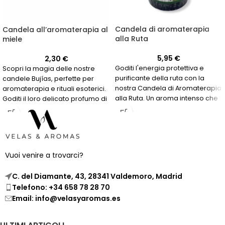
Candela di aromaterapia
Candela all’aromaterapia al
alla Ruta
miele
5,95
€
2,30
€
Goditi l'energia protettiva e
Scopri la magia delle nostre
purificante della ruta con la
candele Bujías, perfette per
nostra Candela di Aromaterapia
aromaterapia e rituali esoterici.
alla Ruta. Un aroma intenso che
Goditi il loro delicato profumo di
ti aiuterà a pulire e proteggere
miele mentre ti rilassi per oltre
la tua casa o spazio di lavoro.
20 ore.
Vuoi venire a trovarci?
C. del Diamante, 43, 28341 Valdemoro, Madrid
Telefono: +34 658 78 28 70
Email: info@velasyaromas.es