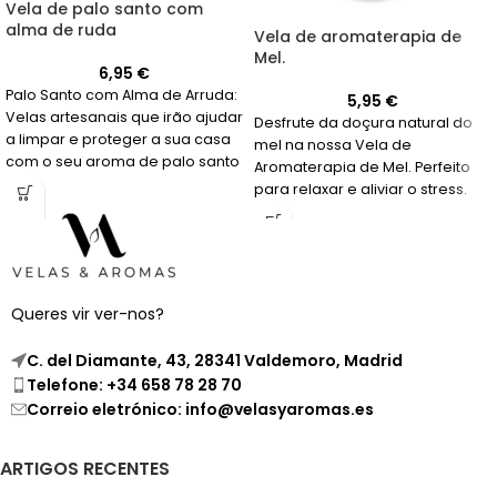
Vela de palo santo com
alma de ruda
Vela de aromaterapia de
Mel.
6,95
€
Palo Santo com Alma de Arruda:
5,95
€
Velas artesanais que irão ajudar
Desfrute da doçura natural do
a limpar e proteger a sua casa
mel na nossa Vela de
com o seu aroma de palo santo
Aromaterapia de Mel. Perfeito
e arruda. Feitas em Espanha.
para relaxar e aliviar o stress.
Queres vir ver-nos?
C. del Diamante, 43, 28341 Valdemoro, Madrid
Telefone: +34 658 78 28 70
Correio eletrónico: info@velasyaromas.es
ARTIGOS RECENTES