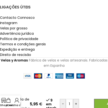
LIGAÇÕES ÚTEIS
Contacto Connosco
Instagram
Velas por grosso
Advertência jurídica
Política de privacidade
Termos e condições gerais
Expedição e entrega
Direito de rescisão
Velas y Aromas
Fábrica de velas e velas artesanais. Fabricadas
em Espanha
Vela de
9
5,95
€
Sal
-
+
em
Shop
A minha conta
Cart
stock