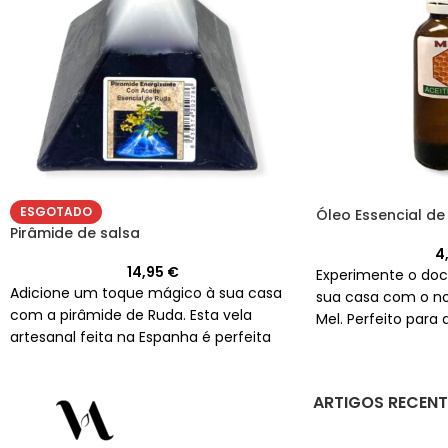
ESGOTADO
Óleo Essencial de 
Pirâmide de salsa
4
14,95
€
Experimente o do
Adicione um toque mágico à sua casa
sua casa com o no
com a pirâmide de Ruda. Esta vela
Mel. Perfeito para
artesanal feita na Espanha é perfeita
óleo essencial de 
para os seus rituais de esoterismo e
em um frasco de 
vem com um aroma único e
para criar velas.
ARTIGOS RECENT
envolvente. Adicione uma ao seu
carrinho ainda hoje!