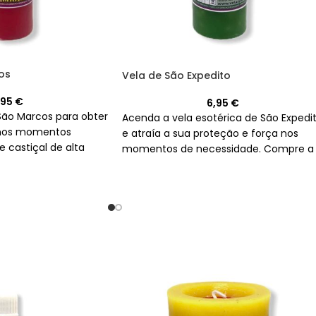
os
Vela de São Expedito
,95
€
6,95
€
São Marcos para obter
Acenda a vela esotérica de São Expedi
 nos momentos
e atraía a sua proteção e força nos
de castiçal de alta
momentos de necessidade. Compre a
co e vermelho é ideal
sua e saiba mais sobre este poderoso
procuram justiça em
vela de cores vermelho e verde!
proteção contra a
hado. Pede a São
da por ti e te
o que precisas.