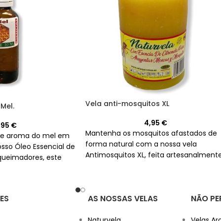
Vela anti-mosquitos XL
Mel.
4,95
€
,95
€
Mantenha os mosquitos afastados de
ce aroma do mel em
forma natural com a nossa vela
sso Óleo Essencial de
Antimosquitos XL, feita artesanalment
 queimadores, este
em Espanha e com um aroma a
alta qualidade vem
citronela que vai adorar.
30 ml.
Não é válido
ES
AS NOSSAS VELAS
NÃO PE
Naturvela
Velas Ar