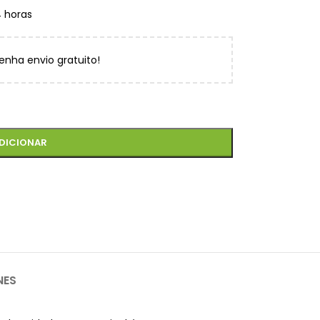
4 horas
enha envio gratuito!
DICIONAR
NES