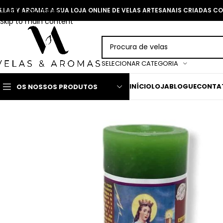
Skip to navigation
ELAS Y AROMAS A SUA LOJA ONLINE DE VELAS ARTESANAIS CRIADAS 
Skip to main content
SELECIONAR CATEGORIA
INÍCIO
LOJA
BLOGUE
CONTA
OS NOSSOS PRODUTOS