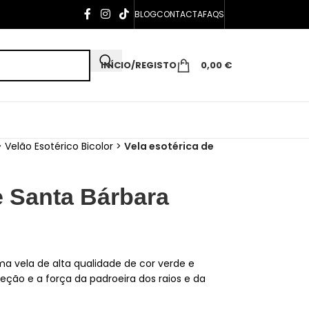
BLOG
CONTACTA
FAQS
INÍCIO/REGISTO
0,00
€
>
Velão Esotérico Bicolor
>
Vela esotérica de
e Santa Bárbara
ma vela de alta qualidade de cor verde e
teção e a força da padroeira dos raios e da