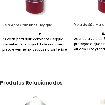
Vela de São Marc
Vela Abre Caminhos Eleggua
6
6,95
€
Acende a vela de 
As velas para abrir caminhos Eleggua
proteção e ajuda
são velas de alta qualidade nas cores
difíceis. Este gran
preto e vermelho, usadas na santería e
qualidade em bran
em outras tradições espirituais para se
para aqueles que 
conectar com a energia protetora e
um caso legal ou 
orientadora do orixá Eleggua.
inveja e o mau-ol
Marcos que interce
conceda a proteçã
Produtos Relacionados