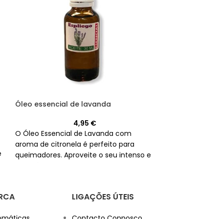
Frasco pequen
Óleo essencial de lavanda
mosquitos
4,95
€
O Óleo Essencial de Lavanda com
Proteja a sua 
aroma de citronela é perfeito para
a nossa vela a
e
queimadores. Aproveite o seu intenso e
de vidro reutil
agradável aroma a qualquer momento
citronela. Long
do dia.
Não é válido para criar velas.
em Espanha.
RCA
LIGAÇÕES ÚTEIS
omáticas
Contacto Connosco