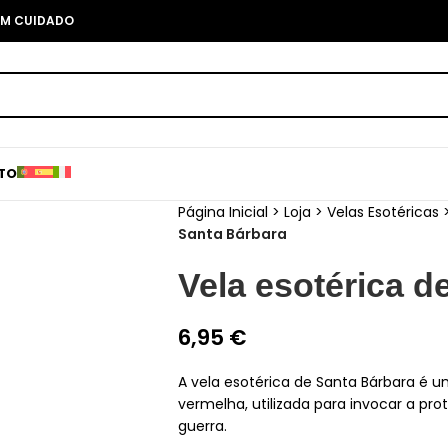
COM CUIDADO
TO
Página Inicial
>
Loja
>
Velas Esotéricas
Santa Bárbara
Vela esotérica d
6,95
€
A vela esotérica de Santa Bárbara é u
vermelha, utilizada para invocar a pro
guerra.