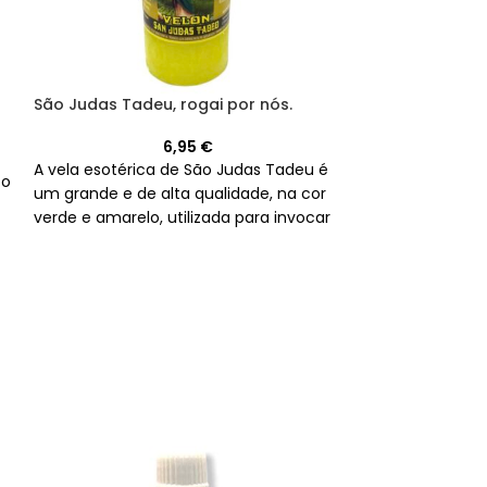
São Judas Tadeu, rogai por nós.
Vela esotérica
dinheiro
6,95
€
A vela esotérica de São Judas Tadeu é
to
um grande e de alta qualidade, na cor
A vela de São J
verde e amarelo, utilizada para invocar
castiçal de alt
a ajuda do santo nos momentos
amarelo e verde,
difíceis.
prosperidade e 
vida.
<div class="grupo w-completo texto-
gris